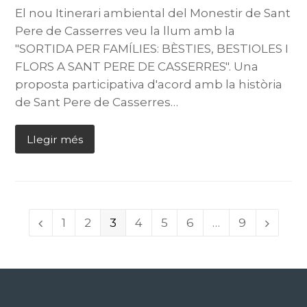
El nou Itinerari ambiental del Monestir de Sant
Pere de Casserres veu la llum amb la
"SORTIDA PER FAMÍLIES: BÈSTIES, BESTIOLES I
FLORS A SANT PERE DE CASSERRES". Una
proposta participativa d'acord amb la història
de Sant Pere de Casserres…
Llegir més
Page
1
Page
2
Page
3
Page
4
Page
5
Page
6
…
Page
9
Previous
Next