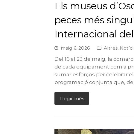
Els museus d’Os
peces més singul
Internacional de
maig 6, 2026
Altres
,
Notíci
Del 16 al 23 de maig, la comarca
de cada equipament com a pro
sumar esforços per celebrar e
programació conjunta que, de
Llegir més