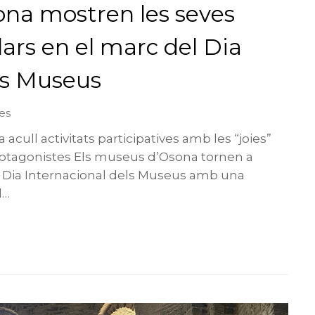
ona mostren les seves
ars en el marc del Dia
ls Museus
es
 acull activitats participatives amb les “joies”
tagonistes Els museus d’Osona tornen a
l Dia Internacional dels Museus amb una
l…