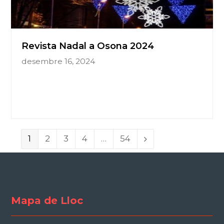
Revista Nadal a Osona 2024
desembre 16, 2024
Page
1
Page
2
Page
3
Page
4
…
Page
54
Next
Mapa de Lloc