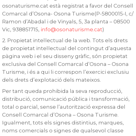
osonaturisme.cat està registrat a favor del Consell
Comarcal d’Osona- Osona Turisme(P-5800015-I, c/
Ramon d’Abadal i de Vinyals, 5, 3a planta – 08500
Vic, 938851715,
info@osonaturisme.cat
)
2. Propietat intel·lectual de la web. Tots els drets
de propietat intel·lectual del contingut d’aquesta
pàgina web i el seu disseny gràfic, són propietat
exclusiva del Consell Comarcal d’Osona – Osona
Turisme, i és a qui li correspon l’exercici exclusiu
dels drets d’explotació dels mateixos.
Per tant queda prohibida la seva reproducció,
distribució, comunicació pública i transformació,
total o parcial, sense l’autorització expressa del
Consell Comarcal d’Osona – Osona Turisme.
Igualment, tots els signes distintius, marques,
noms comercials o signes de qualsevol classe