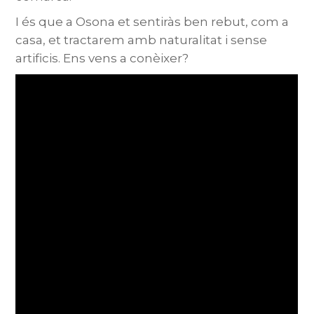
I és que a Osona et sentiràs ben rebut, com a
casa, et tractarem amb naturalitat i sense
artificis. Ens vens a conèixer?