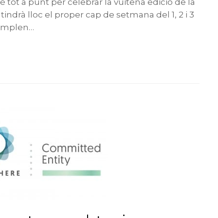
 tot a punt per celebrar la vuitena edició de la
indrà lloc el proper cap de setmana del 1, 2 i 3
 omplen…