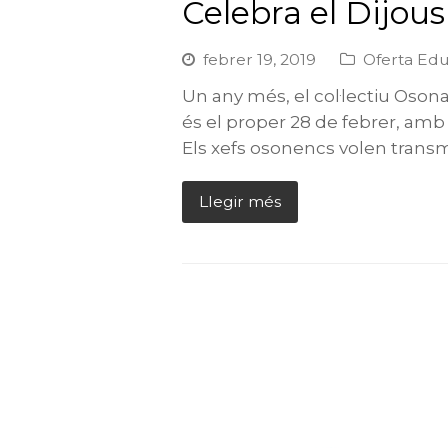
Celebra el Dijou
febrer 19, 2019
Oferta Edu
Un any més, el col·lectiu Oson
és el proper 28 de febrer, amb 
Els xefs osonencs volen transm
Llegir més