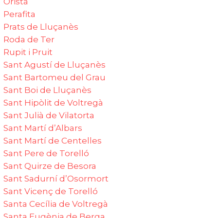
Oristà
Perafita
Prats de Lluçanès
Roda de Ter
Rupit i Pruit
Sant Agustí de Lluçanès‎
Sant Bartomeu del Grau‎
Sant Boi de Lluçanès‎
Sant Hipòlit de Voltregà
Sant Julià de Vilatorta‎
Sant Martí d’Albars‎
Sant Martí de Centelles
Sant Pere de Torelló‎
Sant Quirze de Besora‎
Sant Sadurní d’Osormort
Sant Vicenç de Torelló‎
Santa Cecília de Voltregà
Santa Eugènia de Berga‎