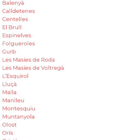
Balenyà
Calldetenes‎
Centelles‎
El Brull‎
Espinelves‎
Folgueroles‎
Gurb
Les Masies de Roda‎
Les Masies de Voltregà‎
L’Esquirol
Lluçà‎
Malla
Manlleu
Montesquiu‎
Muntanyola
Olost
Orís‎