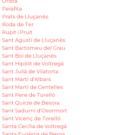
Oristà
Perafita
Prats de Lluçanès
Roda de Ter
Rupit i Pruit
Sant Agustí de Lluçanès‎
Sant Bartomeu del Grau‎
Sant Boi de Lluçanès‎
Sant Hipòlit de Voltregà
Sant Julià de Vilatorta‎
Sant Martí d’Albars‎
Sant Martí de Centelles
Sant Pere de Torelló‎
Sant Quirze de Besora‎
Sant Sadurní d’Osormort
Sant Vicenç de Torelló‎
Santa Cecília de Voltregà
Santa Eugènia de Berga‎