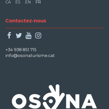
CA
ES
EN
FR
Contactez-nous
facebook
twitter
youtube
instagram
+34 938 851 715
info@osonaturisme.cat