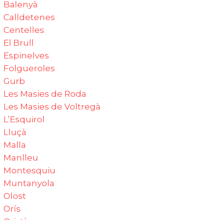
Balenyà
Calldetenes‎
Centelles‎
El Brull‎
Espinelves‎
Folgueroles‎
Gurb
Les Masies de Roda‎
Les Masies de Voltregà‎
L’Esquirol
Lluçà‎
Malla
Manlleu
Montesquiu‎
Muntanyola
Olost
Orís‎