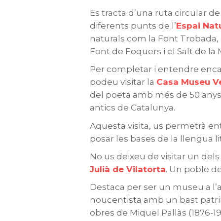
Es tracta d’una ruta circular d
diferents punts de l’
Espai
Natu
naturals com la Font Trobada, 
Font de Foquers i el Salt de la
Per completar i entendre encar
podeu visitar la
Casa Museu V
del poeta amb més de 50 anys d
antics de Catalunya.
Aquesta visita, us permetrà ent
posar les bases de la llengua l
No us deixeu de visitar un de
Julià de Vilatorta
. Un poble d
Destaca per ser un museu a l’ai
noucentista amb un bast patrim
obres de Miquel Pallàs (1876-1