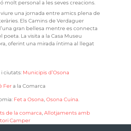
ó molt personal a les seves creacions.
 viure una jornada entre amics plena de
iteràries. Els Camins de Verdaguer
d’una gran bellesa mentre es connecta
el poeta. La visita a la Casa Museu
ra, oferint una mirada íntima al llegat
i ciutats:
Municipis d’Osona
 Fer
a la Comarca
nomia:
Fet a Osona
,
Osona Cuina
.
ts de la comarca
,
Allotjaments amb
itori Camper