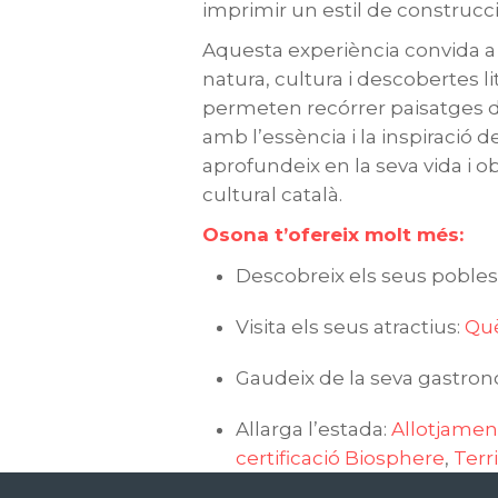
imprimir un estil de construcci
Aquesta experiència convida a
natura, cultura i descobertes l
permeten recórrer paisatges 
amb l’essència i la inspiració d
aprofundeix en la seva vida i ob
cultural català.
Osona t’ofereix molt més:
Descobreix els seus pobles 
Visita els seus atractius:
Què
Gaudeix de la seva gastro
Allarga l’estada:
Allotjamen
certificació Biosphere
,
Terr