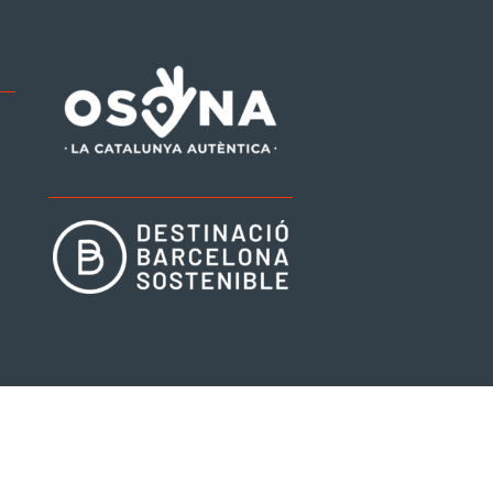
be
tagram