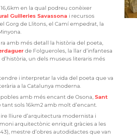
e 16,6km en la qual podreu conèixer
ral Guilleries Savassona
i recursos
el Gorg de Llitons, el Camí empedrat, la
 Minyona.
a amb més detall la història del poeta,
erdaguer
de Folgueroles, la llar d’infantesa
’història, un dels museus literaris més
endre i interpretar la vida del poeta que va
iterària a la Catalunya moderna.
ls pobles amb més encant de Osona,
Sant
e tant sols 16km2 amb molt d’encant.
re lliure d’arquitectura modernista i
oni arquitectònic enriquit gràcies a les
943), mestre d’obres autodidactes que van