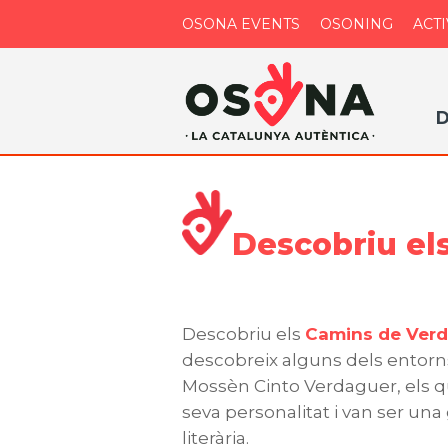
OSONA EVENTS
OSONING
ACTI
D
Descobriu el
Descobriu els
Camins de Ver
descobreix alguns dels entorns 
Mossèn Cinto Verdaguer, els q
seva personalitat i van ser una
literària.