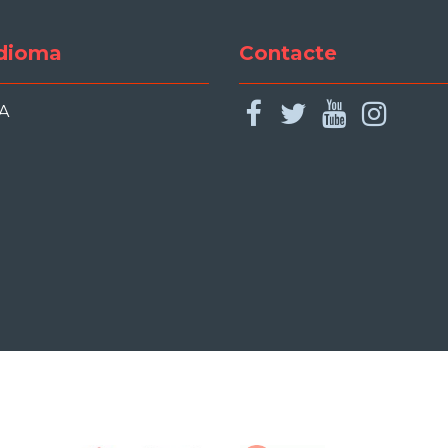
dioma
Contacte
facebook
twitter
youtu
ins
A