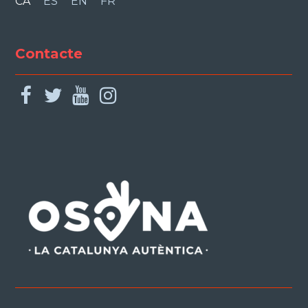
CA
ES
EN
FR
Contacte
facebook
twitter
youtube
instagram