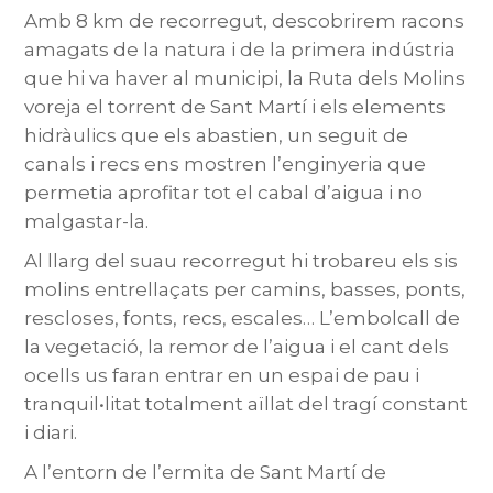
Amb 8 km de recorregut, descobrirem racons
amagats de la natura i de la primera indústria
que hi va haver al municipi, la Ruta dels Molins
voreja el torrent de Sant Martí i els elements
hidràulics que els abastien, un seguit de
canals i recs ens mostren l’enginyeria que
permetia aprofitar tot el cabal d’aigua i no
malgastar-la.
Al llarg del suau recorregut hi trobareu els sis
molins entrellaçats per camins, basses, ponts,
rescloses, fonts, recs, escales… L’embolcall de
la vegetació, la remor de l’aigua i el cant dels
ocells us faran entrar en un espai de pau i
tranquil•litat totalment aïllat del tragí constant
i diari.
A l’entorn de l’ermita de Sant Martí de