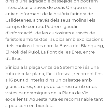
dins d’una agradable passejada on podrem
interactuar a través de codis QR que ens
aniran informant de la història farinera de
Calldetenes, a través dels seus molins i els
camps de conreu. Podrem gaudir
d’informació i de les curiositats a través de
faristols amb textos i àudios amb explicacions
dels molins i llocs com la Bassa del Blanqueig,
El Molí del Pujol, La Font de les Eres, entre
d’altres.
S’inicia a la plaça Onze de Setembre i és una
ruta circular plana, fàcil i fresca , recorrent fins
a 16 punt d’interès dins un paisatge amb
grans arbres, camps de conreu i amb unes
vistes panoràmiques de la Plana de Vic
excel·lents. Aquesta ruta és recomanable tant
a peu com en bicicleta.