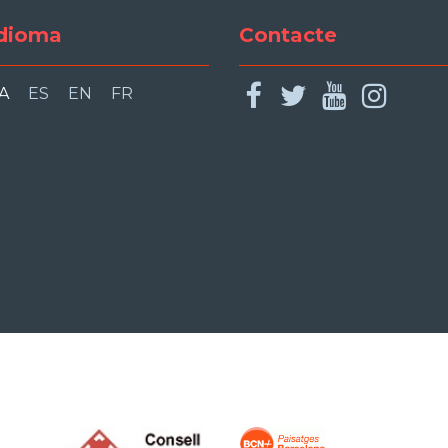
dioma
Contacte
facebook
twitter
youtu
ins
A
ES
EN
FR