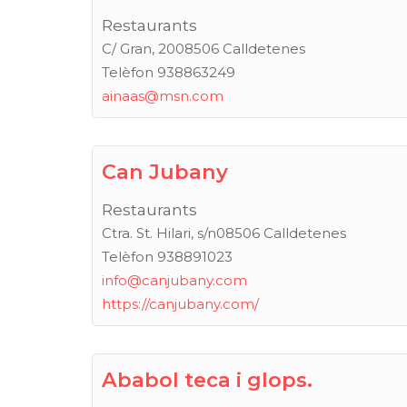
Restaurants
C/ Gran, 2008506 Calldetenes
Telèfon 938863249
ainaas@msn.com
Can Jubany
Restaurants
Ctra. St. Hilari, s/n08506 Calldetenes
Telèfon 938891023
info@canjubany.com
https://canjubany.com/
Ababol teca i glops.