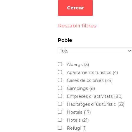
Restablir filtres
Poble
Albergs
(3)
Apartaments turístics
(4)
Cases de colònies
(24)
Càmpings
(8)
Empreses d´activitats
(80)
Habitatges d´ús turístic
(53)
Hostals
(17)
Hotels
(21)
Refugi
(1)