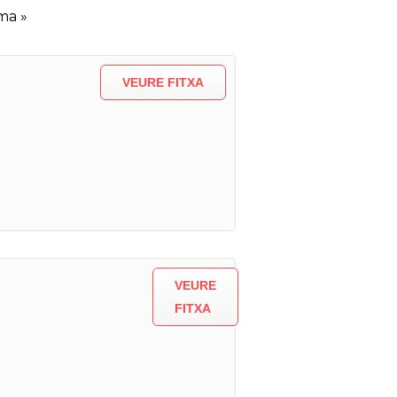
ma »
VEURE FITXA
VEURE
FITXA