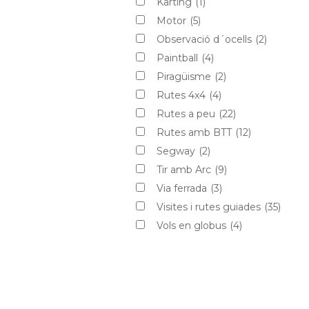
Karting
(1)
Motor
(5)
Observació d´ocells
(2)
Paintball
(4)
Piragüisme
(2)
Rutes 4x4
(4)
Rutes a peu
(22)
Rutes amb BTT
(12)
Segway
(2)
Tir amb Arc
(9)
Via ferrada
(3)
Visites i rutes guiades
(35)
Vols en globus
(4)