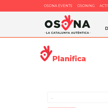
OSONA EVENTS
OSONING
ACTI
D
Planifica