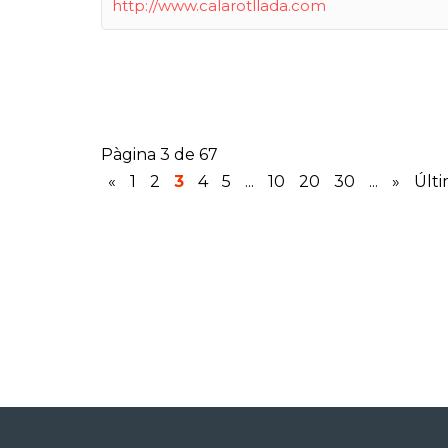
http://www.calarotllada.com
Pàgina 3 de 67
«
1
2
3
4
5
...
10
20
30
...
»
Últi