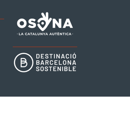
be
tagram