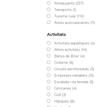
Restaurants
(337)
Transports
(1)
Turisme rural
(110)
Àrees autocaravanes
(11)
Activitats
Activitats aquàtiques
(4)
Altres activitats
(14)
Banys de Bosc
(4)
Ciclisme
(6)
Circuits aeroforestals
(3)
Empreses visitables
(15)
Escalada i via ferrada
(5)
Gimcanes
(4)
Golf
(3)
Hípiques
(8)