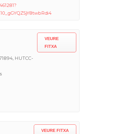
461281?
210_gGYQZSjY8twbRdi4
VEURE
FITXA
1894, HUTCC-
s
VEURE FITXA