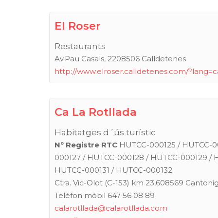
El Roser
Restaurants
Av.Pau Casals, 2208506 Calldetenes
http://www.elroser.calldetenes.com/?lang=c
Ca La Rotllada
Habitatges d´ús turístic
Nº Registre RTC
HUTCC-000125 / HUTCC-00
000127 / HUTCC-000128 / HUTCC-000129 / 
HUTCC-000131 / HUTCC-000132
Ctra. Vic-Olot (C-153) km 23,608569 Cantoni
Telèfon mòbil 647 56 08 89
calarotllada@calarotllada.com