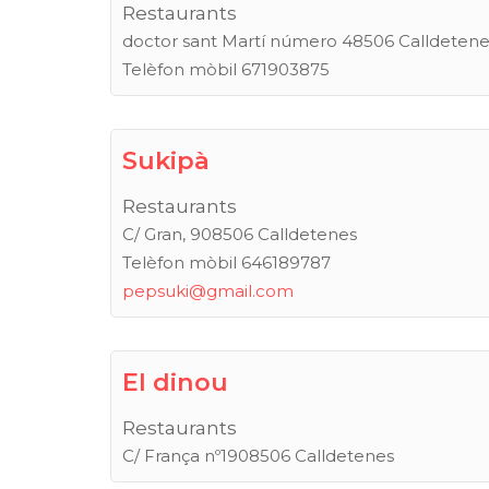
Restaurants
doctor sant Martí número 48506 Calldetene
Telèfon mòbil 671903875
Sukipà
Restaurants
C/ Gran, 908506 Calldetenes
Telèfon mòbil 646189787
pepsuki@gmail.com
El dinou
Restaurants
C/ França nº1908506 Calldetenes