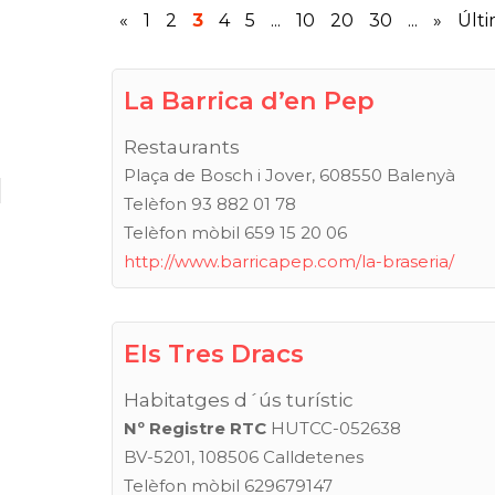
«
1
2
3
4
5
...
10
20
30
...
»
Últi
La Barrica d’en Pep
Restaurants
Plaça de Bosch i Jover, 608550 Balenyà
Telèfon 93 882 01 78
Telèfon mòbil 659 15 20 06
http://www.barricapep.com/la-braseria/
Els Tres Dracs
Habitatges d´ús turístic
Nº Registre RTC
HUTCC-052638
BV-5201, 108506 Calldetenes
Telèfon mòbil 629679147