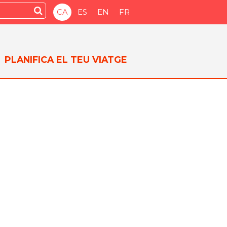
Submit
CA
ES
EN
FR
PLANIFICA EL TEU VIATGE