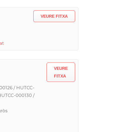
VEURE FITXA
at
VEURE
FITXA
0126 / HUTCC-
HUTCC-000130 /
gròs