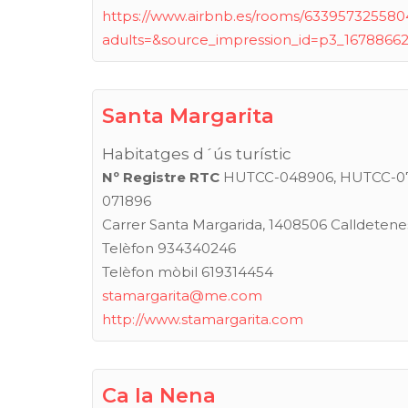
https://www.airbnb.es/rooms/633957325580
adults=&source_impression_id=p3_1678866
Santa Margarita
Habitatges d´ús turístic
Nº Registre RTC
HUTCC-048906, HUTCC-07
071896
Carrer Santa Margarida, 1408506 Calldetene
Telèfon 934340246
Telèfon mòbil 619314454
stamargarita@me.com
http://www.stamargarita.com
Ca la Nena