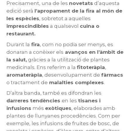
Precisament, una de les
novetats
d’aquesta
edició serà
l’apropament de la fira al món de
les espècies
, sobretot a aquelles
imprescindibles
a qualsevol
cuina o
restaurant.
Durant la
fira
, com no podia ser menys, es
donaran a conèixer els
avanços en l’àmbit de
la salut,
gràcies a la utilització de plantes
medicinals. Ens referim a la
fitoteràpia
,
aromateràpia
, desenvolupament de
fàrmacs
o tractament de
malalties complexes
.
D’altra banda, també es difondran les
darreres tendències
en les
tisanes i
infusions
més
exòtiques
, elaborades amb
plantes de llunyanes procedències. Com per
exemple, les infusions de fruites de bosc, de
xocolata i espècies, d’àloe vera, entre d’altres.