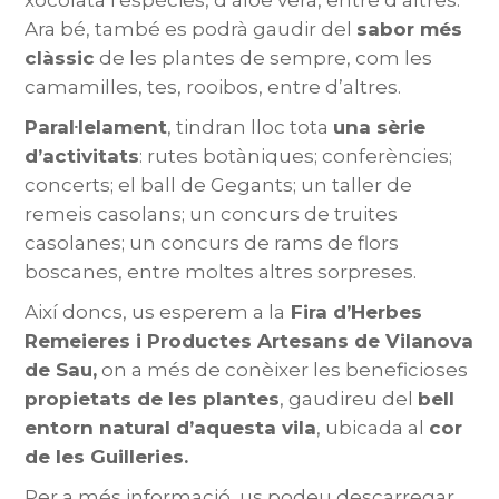
Ara bé, també es podrà gaudir del
sabor més
clàssic
de les plantes de sempre, com les
camamilles, tes, rooibos, entre d’altres.
Paral·lelamen
t
, tindran lloc tota
una sèrie
d’activitats
: rutes botàniques; conferències;
concerts; el ball de Gegants; un taller de
remeis casolans; un concurs de truites
casolanes; un concurs de rams de flors
boscanes, entre moltes altres sorpreses.
Així doncs, us esperem a la
Fira d’Herbes
Remeieres i Productes Artesans de Vilanova
de Sau,
on a més de conèixer les beneficioses
propietats de les plantes
, gaudireu del
bell
entorn natural d’aquesta vila
, ubicada al
cor
de les Guilleries.
Per a més informació, us podeu descarregar