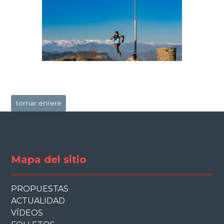
revious
lide
tornar enrere
Mapa del sitio
PROPUESTAS
ACTUALIDAD
VÍDEOS