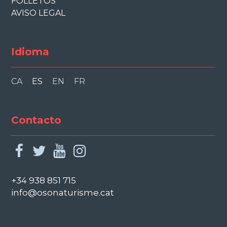
FOLLETOS
AVISO LEGAL
Idioma
CA
ES
EN
FR
Contacto
facebook
twitter
youtube
instagram
+34 938 851 715
info@osonaturisme.cat