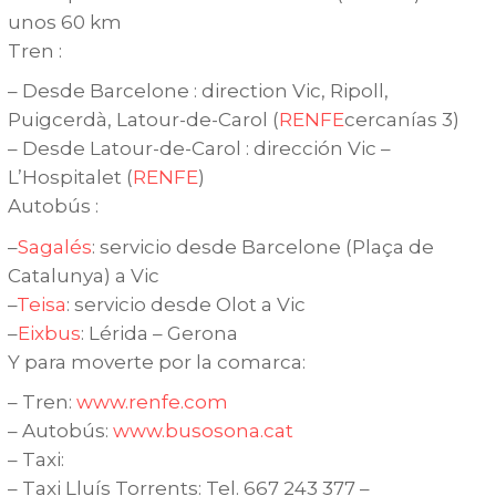
unos 60 km
Tren :
– Desde Barcelone : direction Vic, Ripoll,
Puigcerdà, Latour-de-Carol (
RENFE
cercanías 3)
– Desde Latour-de-Carol : dirección Vic –
L’Hospitalet (
RENFE
)
Autobús :
–
Sagalés
: servicio desde Barcelone (Plaça de
Catalunya) a Vic
–
Teisa
: servicio desde Olot a Vic
–
Eixbus
: Lérida – Gerona
Y para moverte por la comarca:
– Tren:
www.renfe.com
– Autobús:
www.busosona.cat
– Taxi:
– Taxi Lluís Torrents: Tel. 667 243 377 –