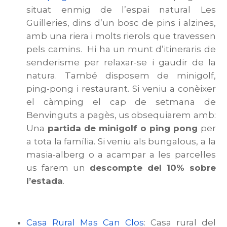
situat enmig de l’espai natural Les
Guilleries, dins d’un bosc de pins i alzines,
amb una riera i molts rierols que travessen
pels camins. Hi ha un munt d’itineraris de
senderisme per relaxar-se i gaudir de la
natura. També disposem de minigolf,
ping-pong i restaurant. Si veniu a conèixer
el càmping el cap de setmana de
Benvinguts a pagès, us obsequiarem amb:
Una
partida de minigolf o ping pong
per
a tota la família. Si veniu als bungalous, a la
masia-alberg o a acampar a les parcel·les
us farem un
descompte del 10% sobre
l’estada
.
Casa Rural Mas Can Clos
: Casa rural del