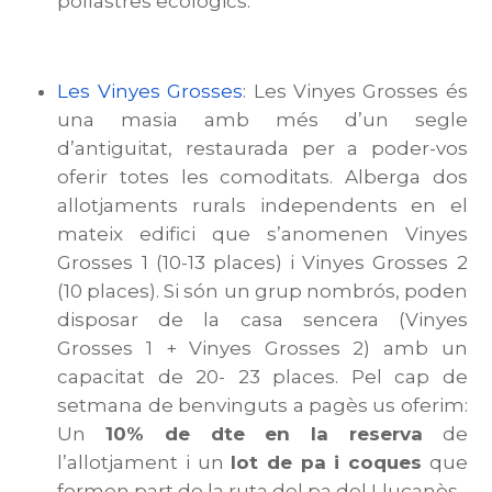
pollastres ecològics.
Les Vinyes Grosses
: Les Vinyes Grosses és
una masia amb més d’un segle
d’antiguitat, restaurada per a poder-vos
oferir totes les comoditats. Alberga dos
allotjaments rurals independents en el
mateix edifici que s’anomenen Vinyes
Grosses 1 (10-13 places) i Vinyes Grosses 2
(10 places). Si són un grup nombrós, poden
disposar de la casa sencera (Vinyes
Grosses 1 + Vinyes Grosses 2) amb un
capacitat de 20- 23 places. Pel cap de
setmana de benvinguts a pagès us oferim:
Un
10% de dte en la reserva
de
l’allotjament i un
lot de pa i coques
que
formen part de la ruta del pa del Lluçanès.