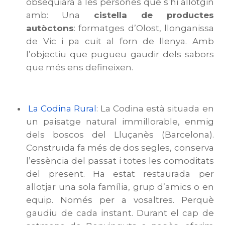
obsequiarà a les persones que s’hi allotgin
amb: Una
cistella de productes
autòctons
: formatges d’Olost, llonganissa
de Vic i pa cuit al forn de llenya. Amb
l’objectiu que pugueu gaudir dels sabors
que més ens defineixen.
La Codina Rural
: La Codina està situada en
un paisatge natural immillorable, enmig
dels boscos del Lluçanès (Barcelona).
Construïda fa més de dos segles, conserva
l’essència del passat i totes les comoditats
del present. Ha estat restaurada per
allotjar una sola família, grup d’amics o en
equip. Només per a vosaltres. Perquè
gaudiu de cada instant. Durant el cap de