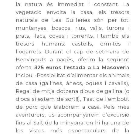
la natura és immediat i constant. La
vegetació envolta la casa, els tresors
naturals de Les Guilleries són per tot:
muntanyes, boscos, rius, valls, turons i
prats, llacs, coves i torrents. I també els
tresors humans: castells, ermites i
llogarrets. Durant el cap de setmana de
Benvinguts a pagès, oferim la següent
oferta:
325 euros l’estada a La Masover
ia
Inclou: -Possibilitat d’alimentar els animals
de casa (gallines, ànecs, oques i cavalls),
Regal de mitja dotzena d’ous de gallina (o
d’oca si estem de sort!!), Tast de l’embotit
de porc que elaborem a casa. Pels més
aventurers, us acompanyarem d’excursió
fins al Salt de la minyona, on hi ha una de
les vistes més espectaculars de la