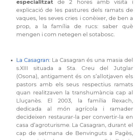
especialitzat
de 2 hores amb visita i
explicació de les pastures dels ramats de
vaques, les seves cries i conèixer, de ben a
prop, a la família de rucs: saber què
mengen i com netegen el sotabosc.
La Casagran
: La Casagran és una masia del
s.XIII situada a Sta. Creu del Jutglar
(Osona), antigament és on s’allotjaven els
pastors amb els seus respectius ramats
quan realitzaven la transhumància cap al
Lluçanès. El 2003, la família Rexach,
dedicada al món agrícola i ramader
decideixen restaurar-la per convertir-la en
casa d’agroturisme. La Casagran, durant el
cap de setmana de Benvinguts a Pagès,