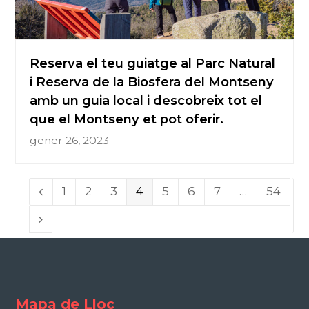
Reserva el teu guiatge al Parc Natural
i Reserva de la Biosfera del Montseny
amb un guia local i descobreix tot el
que el Montseny et pot oferir.
gener 26, 2023
Page
1
Page
2
Page
3
Page
4
Page
5
Page
6
Page
7
…
Page
54
Previous
Next
Mapa de Lloc