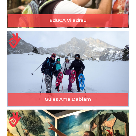
EduCA Viladrau
Guies Ama Dablam