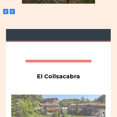
previous
next
slide
slide
El Collsacabra