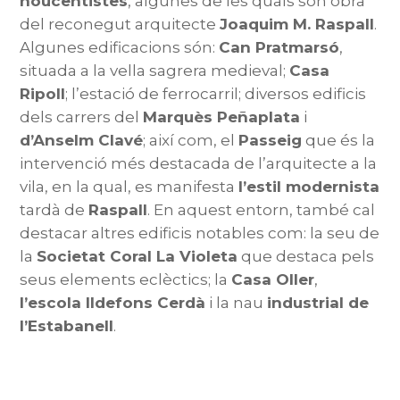
noucentistes
, algunes de les quals són obra
del reconegut arquitecte
Joaquim M. Raspall
.
Algunes edificacions són:
Can Pratmarsó
,
situada a la vella sagrera medieval;
Casa
Ripoll
; l’estació de ferrocarril; diversos edificis
dels carrers del
Marquès Peñaplata
i
d’Anselm Clavé
; així com, el
Passeig
que és la
intervenció més destacada de l’arquitecte a la
vila, en la qual, es manifesta
l’estil modernista
tardà de
Raspall
. En aquest entorn, també cal
destacar altres edificis notables com: la seu de
la
Societat Coral La Violeta
que destaca pels
seus elements eclèctics; la
Casa Oller
,
l’escola Ildefons Cerdà
i la nau
industrial de
l’Estabanell
.