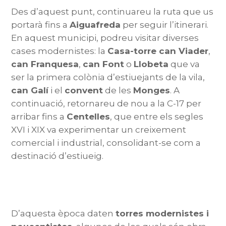
Des d’aquest punt, continuareu la ruta que us
portarà fins a
Aiguafreda
per seguir l’itinerari.
En aquest municipi, podreu visitar diverses
cases modernistes: la
Casa-torre can Viader
,
can Franquesa
,
can Font
o
Llobeta
que va
ser la primera colònia d’estiuejants de la vila,
can Galí
i el
convent
de les
Monges
. A
continuació, retornareu de nou a la C-17 per
arribar fins a
Centelles
, que entre els segles
XVI i XIX va experimentar un creixement
comercial i industrial, consolidant-se com a
destinació d’estiueig.
D’aquesta època daten
torres modernistes i