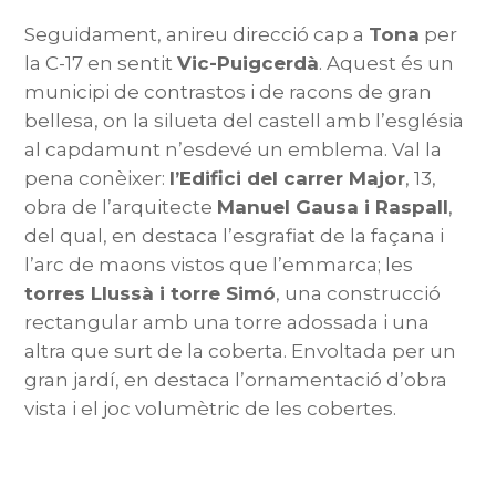
Seguidament, anireu direcció cap a
Tona
per
la C-17 en sentit
Vic-Puigcerdà
. Aquest és un
municipi de contrastos i de racons de gran
bellesa, on la silueta del castell amb l’església
al capdamunt n’esdevé un emblema. Val la
pena conèixer:
l’Edifici del carrer Major
, 13,
obra de l’arquitecte
Manuel Gausa i Raspall
,
del qual, en destaca l’esgrafiat de la façana i
l’arc de maons vistos que l’emmarca; les
torres Llussà i torre Simó
, una construcció
rectangular amb una torre adossada i una
altra que surt de la coberta. Envoltada per un
gran jardí, en destaca l’ornamentació d’obra
vista i el joc volumètric de les cobertes.