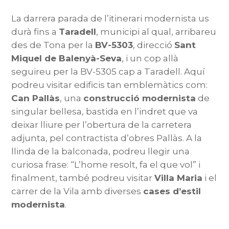
La darrera parada de l’itinerari modernista us
durà fins a
Taradell
, municipi al qual, arribareu
des de Tona per la
BV-5303
, direcció
Sant
Miquel de Balenyà-Seva
, i un cop allà
seguireu per la BV-5305 cap a Taradell. Aquí
podreu visitar edificis tan emblemàtics com:
Can Pallàs
, una
construcció modernista
de
singular bellesa, bastida en l’indret que va
deixar lliure per l’obertura de la carretera
adjunta, pel contractista d’obres Pallàs. A la
llinda de la balconada, podreu llegir una
curiosa frase: “L’home resolt, fa el que vol” i
finalment, també podreu visitar
Villa Maria
i el
carrer de la Vila amb diverses
cases d’estil
modernista
.