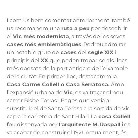
I com us hem comentat anteriorment, també
us recomanem una
ruta a peu
per descobrir
el
Vic més modernista
, a través de les seves
cases més emblemàtiques
. Podreu admirar
un notable grup de
cases
del
segle XIX
i
principis del
XX
que poden trobar-se als llocs
més oposats de la part antiga o de l’eixample
de la ciutat. En primer lloc, destacarem la
Casa Carme Collell o Casa Serratosa.
Amb
l’expansió urbana de
Vic
, es va traçar el nou
carrer Bisbe Torras i Bages que venia a
substituir el de Santa Teresa a la sortida de Vic
cap a la carretera de Sant Hilari. La
casa Collell
fou dissenyada per
l’arquitecte M. Raspall
i es
va acabar de construir el 1921. Actualment, és