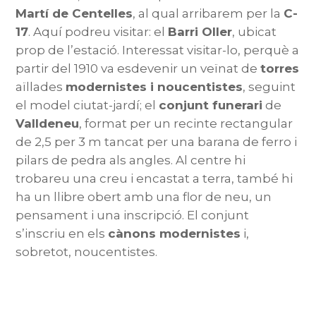
Martí de Centelles
, al qual arribarem per la
C-
17
. Aquí podreu visitar: el
Barri Oller
, ubicat
prop de l’estació. Interessat visitar-lo, perquè a
partir del 1910 va esdevenir un veïnat de
torres
aïllades
modernistes i noucentistes
, seguint
el model ciutat-jardí; el
conjunt funerari
de
Valldeneu
, format per un recinte rectangular
de 2,5 per 3 m tancat per una barana de ferro i
pilars de pedra als angles. Al centre hi
trobareu una creu i encastat a terra, també hi
ha un llibre obert amb una flor de neu, un
pensament i una inscripció. El conjunt
s’inscriu en els
cànons modernistes
i,
sobretot, noucentistes.