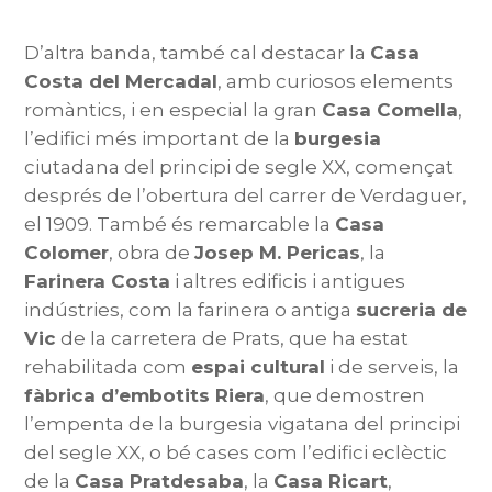
D’altra banda, també cal destacar la
Casa
Costa del Mercadal
, amb curiosos elements
romàntics, i en especial la gran
Casa Comella
,
l’edifici més important de la
burgesia
ciutadana del principi de segle XX, començat
després de l’obertura del carrer de Verdaguer,
el 1909. També és remarcable la
Casa
Colomer
, obra de
Josep M. Pericas
, la
Farinera Costa
i altres edificis i antigues
indústries, com la farinera o antiga
sucreria de
Vic
de la carretera de Prats, que ha estat
rehabilitada com
espai cultural
i de serveis, la
fàbrica d’embotits Riera
, que demostren
l’empenta de la burgesia vigatana del principi
del segle XX, o bé cases com l’edifici eclèctic
de la
Casa Pratdesaba
, la
Casa Ricart
,