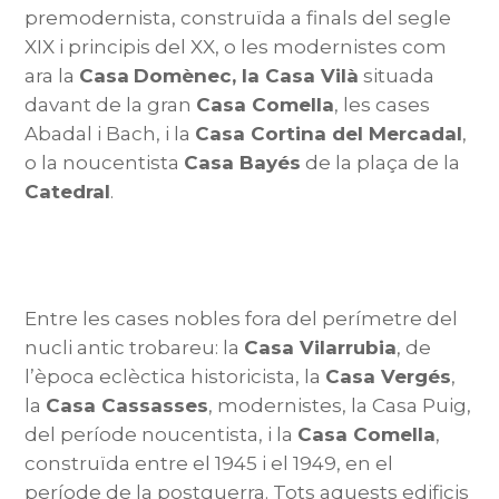
premodernista, construïda a finals del segle
XIX i principis del XX, o les modernistes com
ara la
Casa
Domènec, la Casa Vilà
situada
davant de la gran
Casa Comella
, les cases
Abadal i Bach, i la
Casa Cortina del Mercadal
,
o la noucentista
Casa Bayés
de la plaça de la
Catedral
.
Entre les cases nobles fora del perímetre del
nucli antic trobareu: la
Casa Vilarrubia
, de
l’època eclèctica historicista, la
Casa Vergés
,
la
Casa Cassasses
, modernistes, la Casa Puig,
del període noucentista, i la
Casa Comella
,
construïda entre el 1945 i el 1949, en el
període de la postguerra. Tots aquests edificis