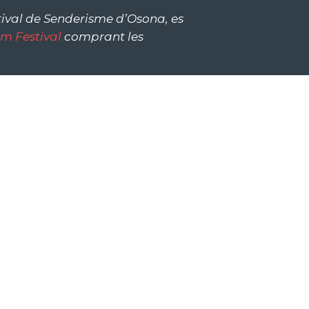
tival de Senderisme d’Osona, es
lm Festival
comprant les