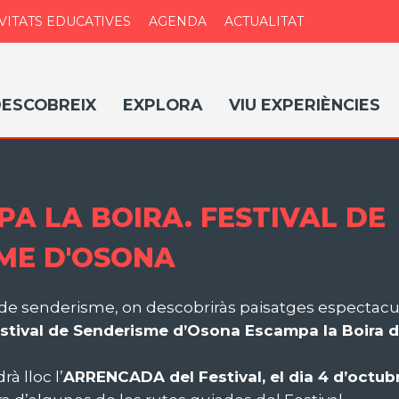
VITATS EDUCATIVES
AGENDA
ACTUALITAT
ESCOBREIX
EXPLORA
VIU EXPERIÈNCIES
A LA BOIRA. FESTIVAL DE
ME D'OSONA
s de senderisme, on descobriràs paisatges especta
estival de Senderisme d’Osona Escampa la Boira d
à lloc l’
ARRENCADA del Festival, el dia 4 d’octubr