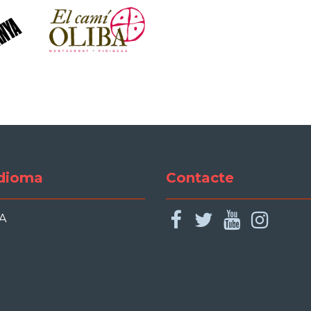
dioma
Contacte
facebook
twitter
youtu
ins
A