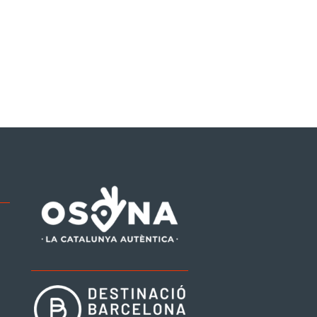
be
tagram