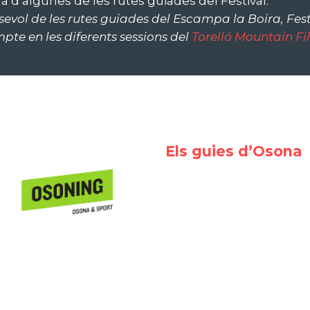
a d’algunes de les rutes guiades del Festival.
lsevol de les rutes guiades del Escampa la Boira, Fes
te en les diferents sessions del
Torelló Mountain Fi
Els guies d’Osona