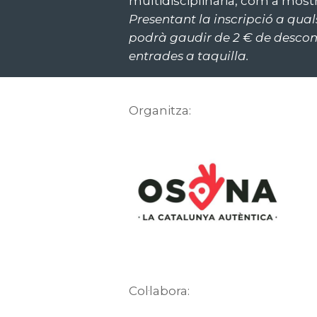
multidisciplinària, com a mostr
Presentant la inscripció a qua
podrà gaudir de 2 € de descomp
entrades a taquilla.
Organitza:
Col·labora: