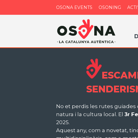
OSONA EVENTS
OSONING
ACTI
D
ESCAMP
SENDERIS
No et perdis les rutes guiade
natura i la cultura local. El
3r F
2025.
Aquest any, com a novetat, tindr