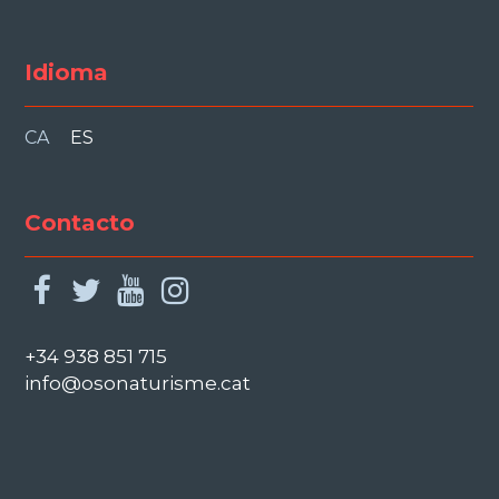
Idioma
CA
ES
Contacto
facebook
twitter
youtube
instagram
+34 938 851 715
info@osonaturisme.cat