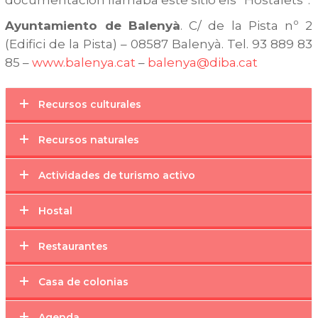
Ayuntamiento de Balenyà
. C/ de la Pista nº 2
(Edifici de la Pista) – 08587 Balenyà. Tel. 93 889 83
85 –
www.balenya.cat
–
balenya@diba.cat
Recursos culturales
Recursos naturales
Actividades de turismo activo
Hostal
Restaurantes
Casa de colonias
Agenda