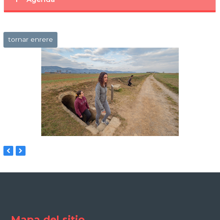
tornar enrere
previous
next
slide
slide
Mapa del sitio