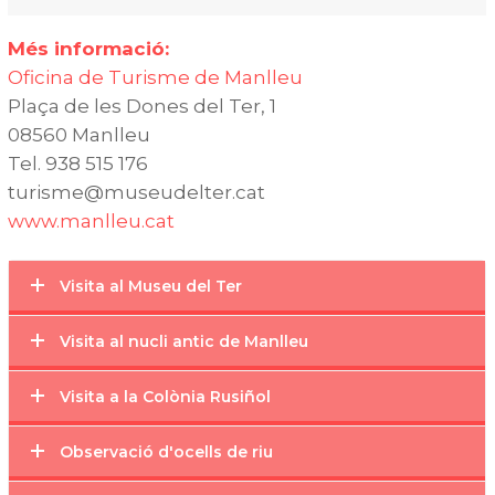
Més informació:
Oficina de Turisme de Manlleu
Plaça de les Dones del Ter, 1
08560 Manlleu
Tel. 938 515 176
turisme@museudelter.cat
www.manlleu.cat
Visita al Museu del Ter
Visita al nucli antic de Manlleu
Visita a la Colònia Rusiñol
Observació d'ocells de riu