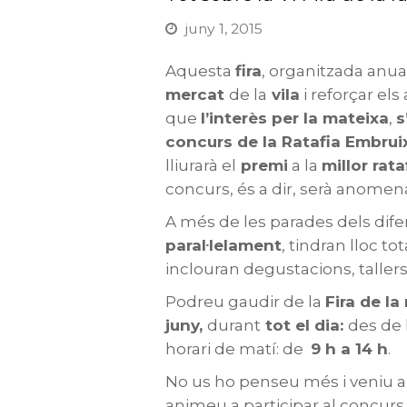
juny 1, 2015
Aquesta
fira
, organitzada anu
mercat
de la
vila
i reforçar el
que
l’interès per la mateixa
,
s
concurs de la Ratafia Embru
lliurarà el
premi
a la
millor rata
concurs, és a dir, serà anome
A més de les parades dels dife
paral·lelament
, tindran lloc to
inclouran degustacions, tallers
Podreu gaudir de la
Fira de la
juny,
durant
tot el dia:
des de 
horari de matí: de
9 h a 14 h
.
No us ho penseu més i veniu 
animeu a participar al concurs