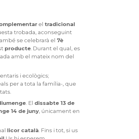
complementar
el
tradicional
aquesta trobada, aconseguint
 també se celebrarà el
7è
st
producte
. Durant el qual, es
tada amb el mateix nom del
ntaris i ecològics;
als per a tota la família-, que
tats.
iumenge
.
El
dissabte 13 de
ge 14 de juny
, únicament en
nal
licor català
. Fins i tot, si us
i!
Us hi esperem.