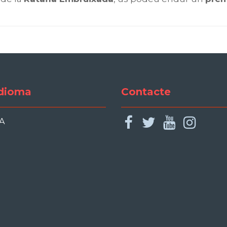
dioma
Contacte
facebook
twitter
youtu
ins
A