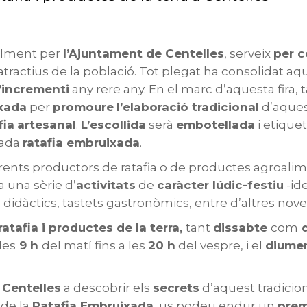
alment per
l’Ajuntament de Centelles
, serveix
per 
s atractius de la població. Tot plegat ha consolidat 
’incrementi
any rere any. En el marc d’aquesta fira,
ixada
per
promoure
l’elaboració tradicional
d’aque
fia
artesanal
.
L’escollida
serà
embotellada
i etique
nada
ratafia embruixada
.
rents productors de ratafia o de productes agroalime
ta una sèrie d’
activitats
de
caràcter lúdic-festiu
-ide
 didàctics, tastets gastronòmics, entre d’altres nove
 ratafia i productes de la terra,
tant
dissabte
com
d
les
9 h
del matí fins a les
20 h
del vespre, i el
diumen
a
Centelles
a descobrir els
secrets
d’aquest tradicio
 de la
Ratafia Embruixada
, us podeu endur un
prem