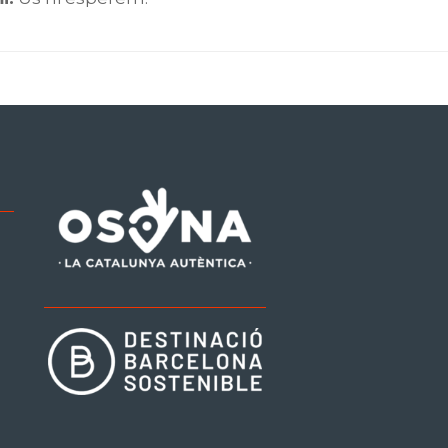
be
tagram