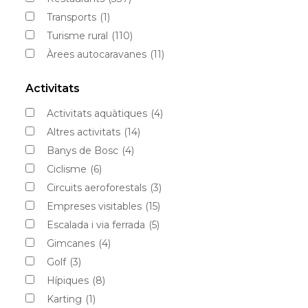
Transports
(1)
Turisme rural
(110)
Àrees autocaravanes
(11)
Activitats
Activitats aquàtiques
(4)
Altres activitats
(14)
Banys de Bosc
(4)
Ciclisme
(6)
Circuits aeroforestals
(3)
Empreses visitables
(15)
Escalada i via ferrada
(5)
Gimcanes
(4)
Golf
(3)
Hípiques
(8)
Karting
(1)