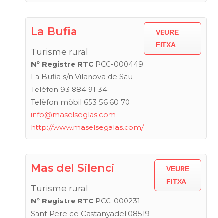
La Bufia
VEURE
FITXA
Turisme rural
Nº Registre RTC
PCC-000449
La Bufia s/n Vilanova de Sau
Telèfon 93 884 91 34
Telèfon mòbil 653 56 60 70
info@maselseglas.com
http://www.maselsegalas.com/
Mas del Silenci
VEURE
FITXA
Turisme rural
Nº Registre RTC
PCC-000231
Sant Pere de Castanyadell08519