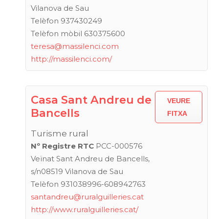
Vilanova de Sau
Telèfon 937430249
Telèfon mòbil 630375600
teresa@massilenci.com
http://massilenci.com/
Casa Sant Andreu de
VEURE
Bancells
FITXA
Turisme rural
Nº Registre RTC
PCC-000576
Veïnat Sant Andreu de Bancells,
s/n08519 Vilanova de Sau
Telèfon 931038996-608942763
santandreu@ruralguilleries.cat
http://www.ruralguilleries.cat/