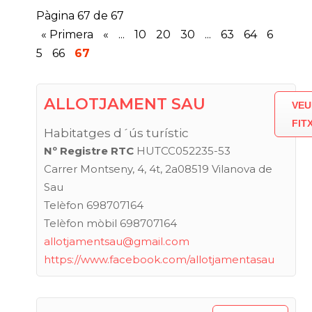
Pàgina 67 de 67
« Primera
«
...
10
20
30
...
63
64
6
5
66
67
ALLOTJAMENT SAU
VEU
FIT
Habitatges d´ús turístic
Nº Registre RTC
HUTCC052235-53
Carrer Montseny, 4, 4t, 2a08519 Vilanova de
Sau
Telèfon 698707164
Telèfon mòbil 698707164
allotjamentsau@gmail.com
https://www.facebook.com/allotjamentasau