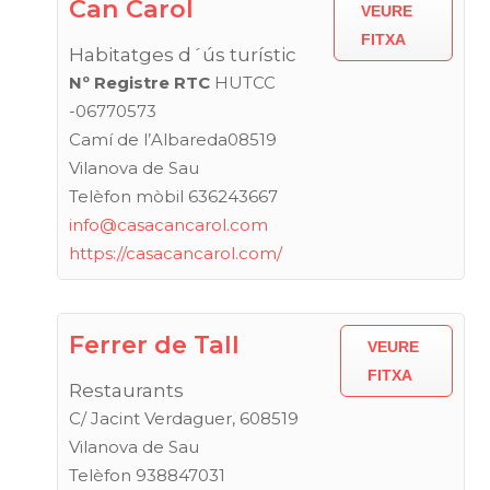
Can Carol
VEURE
FITXA
Habitatges d´ús turístic
Nº Registre RTC
HUTCC
-06770573
Camí de l’Albareda08519
Vilanova de Sau
Telèfon mòbil 636243667
info@casacancarol.com
https://casacancarol.com/
Ferrer de Tall
VEURE
FITXA
Restaurants
C/ Jacint Verdaguer, 608519
Vilanova de Sau
Telèfon 938847031