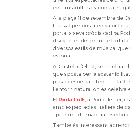
diversos espectacles de circ, 
entorns idíl·lics i racons amaga
A la plaça 11 de setembre de Ca
festival per posar en valor la c
porta la seva pròpia cadira. P
disciplines del món de l’art i l
diversos estils de música, que
estona.
Al Castell d’Olost, se celebra el
que aposta per la sostenibilitat
posarà especial atenció a la flo
l’entorn natural on es celebra el
El
Roda Folk
,
a Roda de Ter, és 
amb espectacles i tallers de da
aprendre de manera divertida 
També és interessant aprendre