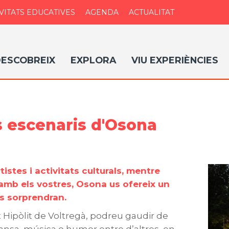
VITATS EDUCATIVES
AGENDA
ACTUALITAT
ESCOBREIX
EXPLORA
VIU EXPERIÈNCIES
s escenaris d'Osona
istes i activitats culturals, mentre
amb els vostres, Osona us ofereix un
us sorprendran.
 Hipòlit de Voltregà, podreu gaudir de