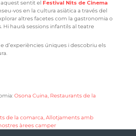
aquest sentit el
Festival Nits de Cinema
nseu-vos en la cultura asiàtica a través del
lorar altres facetes com la gastronomia o
. Hi haurà sessions infantils al teatre
.
ple d’experiències úniques i descobriu els
ura.
omia:
Osona Cuina,
Restaurants de la
ts de la comarca,
Allotjaments amb
nostres àrees camper