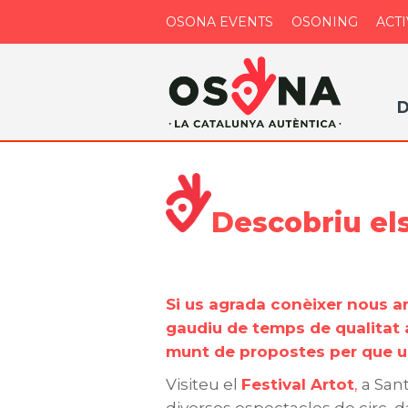
OSONA EVENTS
OSONING
ACTI
D
Descobriu el
Si us agrada conèixer nous art
gaudiu de temps de qualitat 
munt de propostes per que 
Visiteu el
Festival Artot
,
a Sant