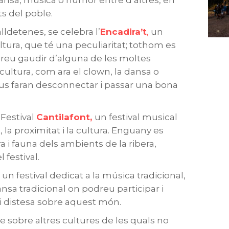
dansa, música o humor entre d’altres, en
ts del poble.
lldetenes, se celebra l’
Encadira’t
,
un
ultura, que té una peculiaritat; tothom es
odreu gaudir d’alguna de les moltes
a cultura, com ara el clown, la dansa o
 us faran desconnectar i passar una bona
 Festival
Cantilafont,
un festival musical
, la proximitat i la cultura. Enguany es
ra i fauna dels ambients de la ribera,
 festival.
un festival dedicat a la música tradicional,
nsa tradicional on podreu participar i
i distesa sobre aquest món.
 sobre altres cultures de les quals no