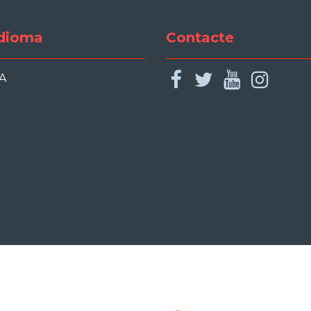
dioma
Contacte
facebook
twitter
youtu
ins
A