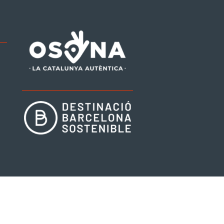
be
tagram