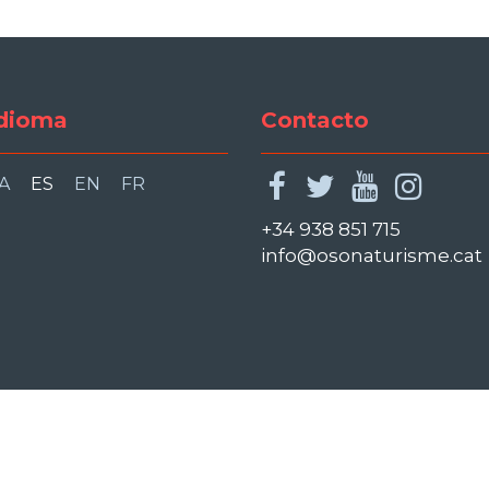
dioma
Contacto
facebook
twitter
youtu
ins
A
ES
EN
FR
+34 938 851 715
info@osonaturisme.cat