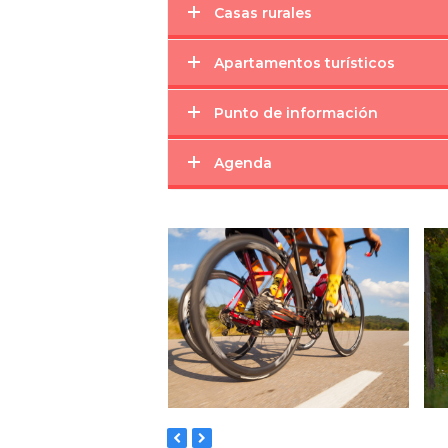
Casas rurales
Apartamentos turísticos
Punto de información
Agenda
previous
next