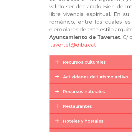
valido ser declarado Bien de In
libre vivencia espiritual. En 
románico, entre los cuales es
ejemplares de este estilo arqui
Ayuntamiento de Tavertet.
C/ 
tavertet@diba.cat
Recursos culturales
Actividades de turismo activo
Recursos naturales
Restaurantes
Hoteles y hostales