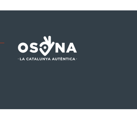
be
tagram