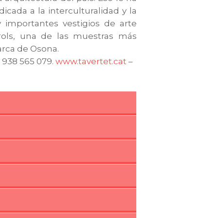
cada a la interculturalidad y la
y importantes vestigios de arte
erols, una de las muestras más
arca de Osona.
x: 938 565 079.
www.tavertet.cat
–