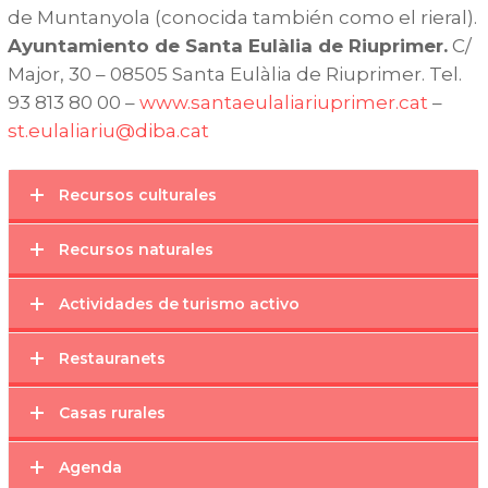
de Muntanyola (conocida también como el rieral).
Ayuntamiento de Santa Eulàlia de Riuprimer.
C/
Major, 30 – 08505 Santa Eulàlia de Riuprimer. Tel.
93 813 80 00 –
www.santaeulaliariuprimer.cat
–
st.eulaliariu@diba.cat
Recursos culturales
Recursos naturales
Actividades de turismo activo
Restauranets
Casas rurales
Agenda