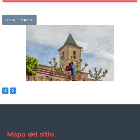
tornar enrere
previous
next
slide
slide
Mapa del sitio