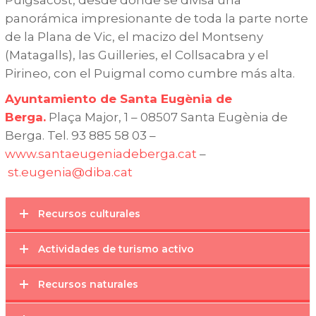
Puigsacost, desde donde se divisa una
panorámica impresionante de toda la parte norte
de la Plana de Vic, el macizo del Montseny
(Matagalls), las Guilleries, el Collsacabra y el
Pirineo, con el Puigmal como cumbre más alta.
Ayuntamiento de Santa Eugènia de
Berga.
Plaça Major, 1 – 08507 Santa Eugènia de
Berga. Tel. 93 885 58 03 –
www.santaeugeniadeberga.cat
–
st.eugenia@diba.cat
Recursos culturales
Actividades de turismo activo
Recursos naturales