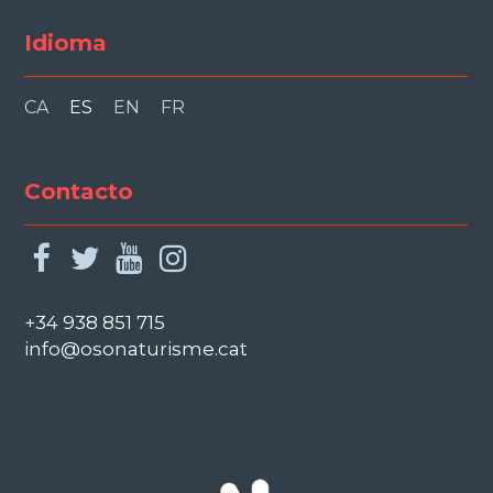
Idioma
CA
ES
EN
FR
Contacto
facebook
twitter
youtube
instagram
+34 938 851 715
info@osonaturisme.cat