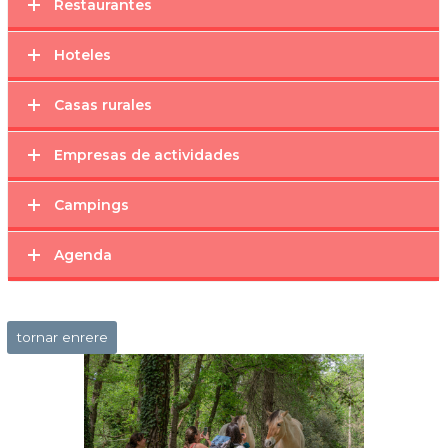
Restaurantes
Hoteles
Casas rurales
Empresas de actividades
Campings
Agenda
tornar enrere