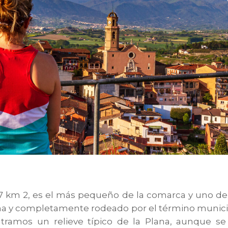
,97 km 2, es el más pequeño de la comarca y uno d
na y completamente rodeado por el término municip
tramos un relieve típico de la Plana, aunque se