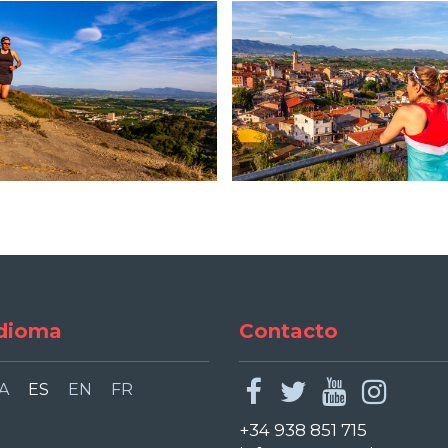
dioma
Contacto
facebook
twitter
youtu
ins
A
ES
EN
FR
+34 938 851 715