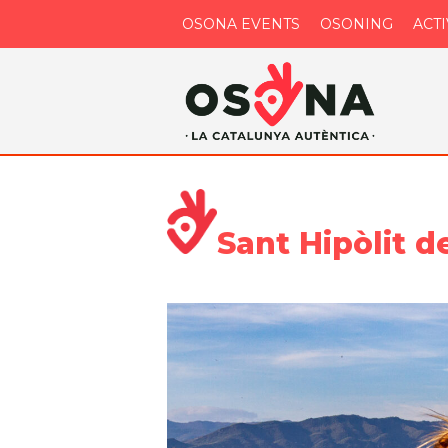
OSONA EVENTS
OSONING
ACT
Sant Hipòlit d