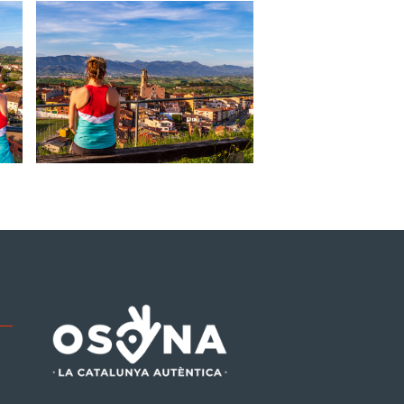
be
tagram