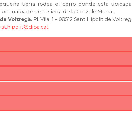
pequeña tierra rodea el cerro donde está ubicada l
or una parte de la sierra de la Cruz de Morral.
de Voltregà.
Pl. Vila, 1 – 08512 Sant Hipòlit de Voltre
–
st.hipolit@diba.cat