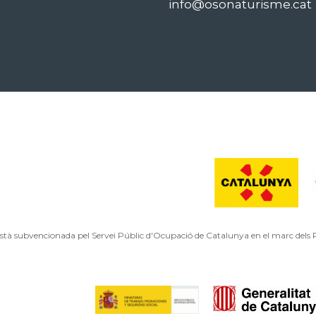
info@osonaturisme.cat
està subvencionada pel Servei Públic d'Ocupació de Catalunya en el marc dels