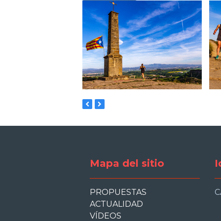
previous
next
slide
slide
Mapa del sitio
I
PROPUESTAS
C
ACTUALIDAD
VÍDEOS