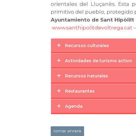
orientales del Lluçanès. Esta 
primitivo del pueblo, protegido p
Ayuntamiento de Sant Hipòlilt 
www.santhipolitdevoltrega.cat
Recursos culturales
Actividades de turismo activo
Recursos naturales
Restaurantes
Agenda
tornar enrere