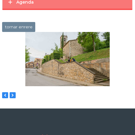
Agenda
tornar enrere
previous
next
slide
slide