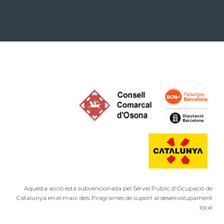
Aquesta acció està subvencionada pel Servei Públic d'Ocupació de
Catalunya en el marc dels Programes de suport al desenvolupament
local