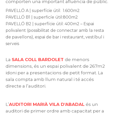
comporten una important afluència de públic.
PAVELLÓ A | superfície útil: 1.600m2
PAVELLÓ B1 | superficíe útil:800m2
PAVELLÓ B2 | superfície útil: 400m2 – Espai
polivalent (possibilitat de connectar amb la resta
de pavellons), espai de bar i restaurant, vestíbul i
serveis
La
SALA COLL BARDOLET
de menors
dimensions, és un espai polivalent de 267m2
idoni per a presentacions de petit format. La
sala compta amb llum natural i té accés
directe a l’auditori.
L’
AUDITORI MARIÀ VILA D’ABADAL
és un
auditori de primer ordre amb capacitat per a