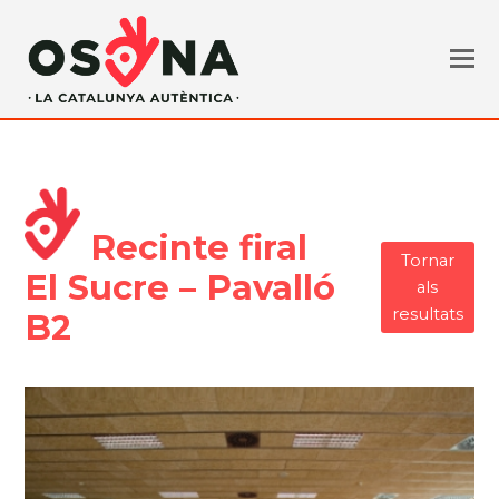
Recinte firal
Tornar
El Sucre – Pavalló
als
resultats
B2