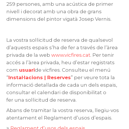
259 persones, amb una acústica de primer
nivell i decorat amb una obra de grans
dimensions del pintor vigatà Josep Vernis.
La vostra sol·licitud de reserva de qualsevol
d’aquests espais s’ha de fer a través de l’àrea
privada de la web
www.vicfires.cat
. Per tenir
accés a l’àrea privada, heu d’estar registrats
com
usuari
de vicfires. Consulteu el menú
“
Instal·lacions | Reserves
” per veure tota la
informació detallada de cada un dels espais,
consultar el calendari de disponibilitat o
fer una sol·licitud de reserva.
Abans de tramitar la vostra reserva, llegiu-vos
atentament el Reglament d’usos d’espais.
>
Reglament d’usos dels espais