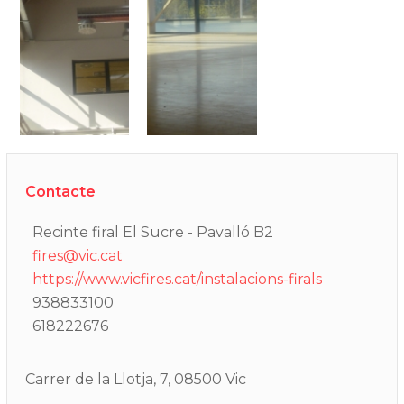
Contacte
Recinte firal El Sucre - Pavalló B2
fires@vic.cat
https://www.vicfires.cat/instalacions-firals
938833100
618222676
Carrer de la Llotja, 7, 08500 Vic