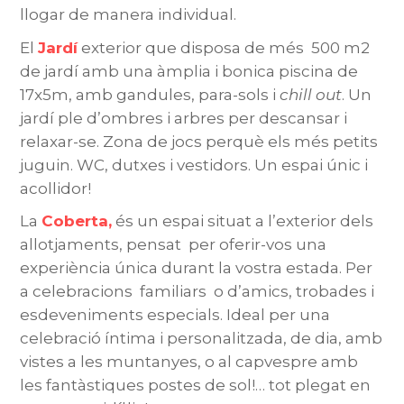
llogar de manera individual.
El
Jardí
exterior que disposa de més 500 m2
de jardí amb una àmplia i bonica piscina de
17x5m, amb gandules, para-sols i
chill out
. Un
jardí ple d’ombres i arbres per descansar i
relaxar-se. Zona de jocs perquè els més petits
juguin. WC, dutxes i vestidors. Un espai únic i
acollidor!
La
Coberta
,
és un espai situat a l’exterior dels
allotjaments, pensat per oferir-vos una
experiència única durant la vostra estada. Per
a celebracions familiars o d’amics, trobades i
esdeveniments especials. Ideal per una
celebració íntima i personalitzada, de dia, amb
vistes a les muntanyes, o al capvespre amb
les fantàstiques postes de sol!… tot plegat en