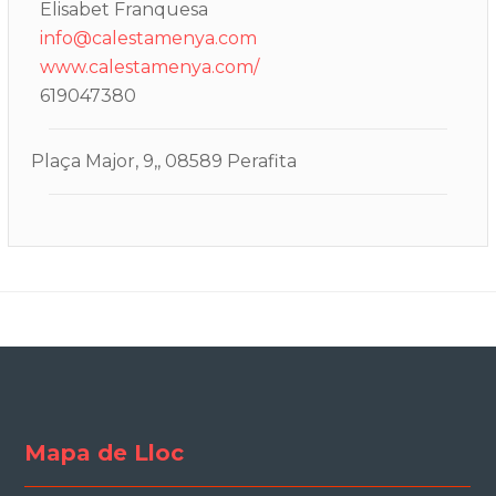
Elisabet Franquesa
info@calestamenya.com
www.calestamenya.com/
619047380
Plaça Major, 9,, 08589 Perafita
Mapa de Lloc