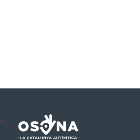
be
tagram