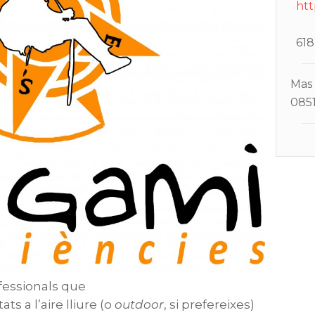
htt
618
Mas 
0851
fessionals que
ts a l’aire lliure (o
outdoor
, si prefereixes)