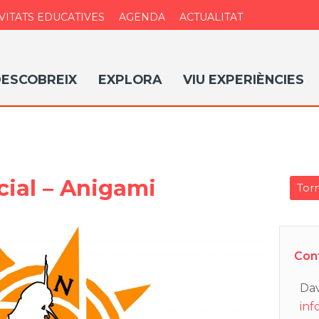
VITATS EDUCATIVES
AGENDA
ACTUALITAT
ESCOBREIX
EXPLORA
VIU EXPERIÈNCIES
ial – Anigami
Torn
Con
Dav
inf