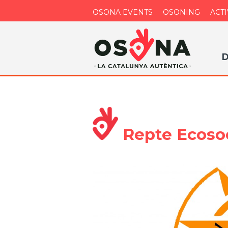
OSONA EVENTS
OSONING
ACTI
D
Repte Ecosoc