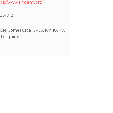
ps://www.anigami.cat/
231012
Les Comes Crta. C-153, Km 18, 70,
1 esquirol