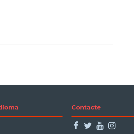
dioma
Contacte
facebook
twitter
youtu
ins