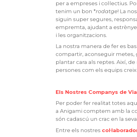
per a empreses i col·lectius. P
tenim un bon *
rodatge
! La no
siguin super segures, responsa
empremta, ajudant a estrènyer 
i les organitzacions.
La nostra manera de fer es basa
compartir, aconseguir metes, g
plantar cara als reptes. Així, 
persones com els equips creixin
Els Nostres Companys de Via
Per poder fer realitat totes aqu
a Anigami comptem amb la col
són cadascú un crac en la seva à
Entre els nostres
col·laborado