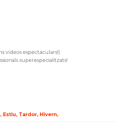
s vídeos espectaculars!)
ssionals superespecialitzats!
 Estiu, Tardor, Hivern,