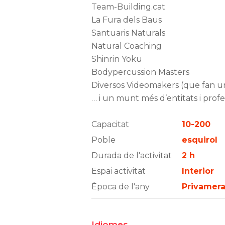
Team-Building.cat
La Fura dels Baus
Santuaris Naturals
Natural Coaching
Shinrin Yoku
Bodypercussion Masters
Diversos Videomakers (que fan un
… i un munt més d’entitats i profe
Capacitat
10-200
Poble
esquirol
Durada de l'activitat
2 h
Espai activitat
Interior
Època de l'any
Privamera,
Idiomes