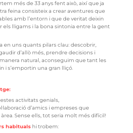
ortem més de 33 anys fent això, així que ja
stra feina consisteix a crear aventures que
bles amb l’entorn i que de veritat deixin
els lligams i la bona sintonia entre la gent
 en uns quants pilars clau: descobrir,
audir d’allò més, prendre decisions i
de manera natural, aconseguim que tant les
 i s’emportin una gran lliçó.
tge:
estes activitats genials,
·laboració d’amics i empreses que
rea. Sense ells, tot seria molt més difícil!
rs habituals
hi trobem: