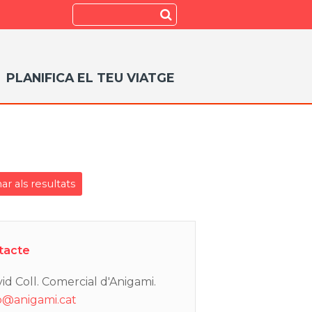
Search
Submit
PLANIFICA EL TEU VIATGE
ar als resultats
tacte
id Coll. Comercial d'Anigami.
o@anigami.cat