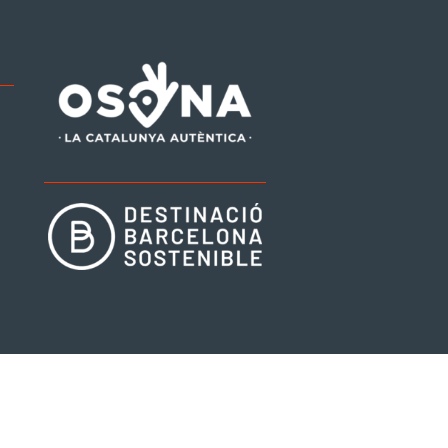
be
tagram