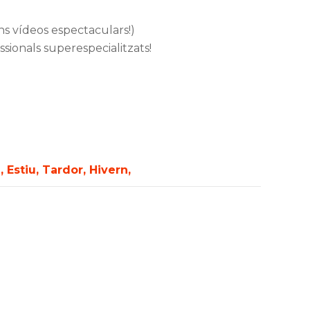
s vídeos espectaculars!)
ssionals superespecialitzats!
 Estiu, Tardor, Hivern,