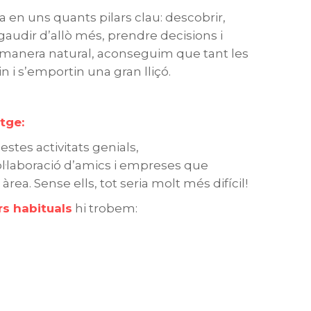
 en uns quants pilars clau: descobrir,
audir d’allò més, prendre decisions i
de manera natural, aconseguim que tant les
 i s’emportin una gran lliçó.
tge:
estes activitats genials,
·laboració d’amics i empreses que
rea. Sense ells, tot seria molt més difícil!
rs habituals
hi trobem: