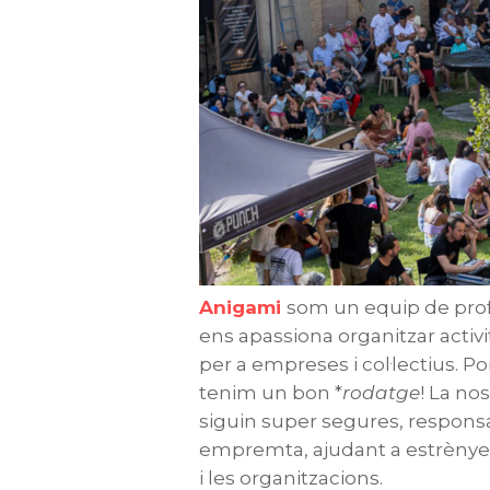
Anigami
som un equip de pro
ens apassiona organitzar activita
per a empreses i col·lectius. P
tenim un bon *
rodatge
! La no
siguin super segures, responsa
empremta, ajudant a estrènyer 
i les organitzacions.