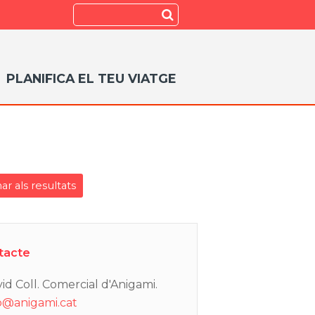
Search
Submit
PLANIFICA EL TEU VIATGE
ar als resultats
tacte
id Coll. Comercial d'Anigami.
o@anigami.cat