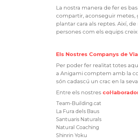
La nostra manera de fer es basa
compartir, aconseguir metes, g
plantar cara als reptes. Així, 
persones com els equips creixin
Els Nostres Companys de Via
Per poder fer realitat totes aqu
a Anigami comptem amb la col
són cadascú un crac en la seva à
Entre els nostres
col·laborado
Team-Building.cat
La Fura dels Baus
Santuaris Naturals
Natural Coaching
Shinrin Yoku