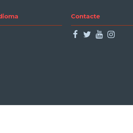
dioma
Contacte
facebook
twitter
youtu
ins