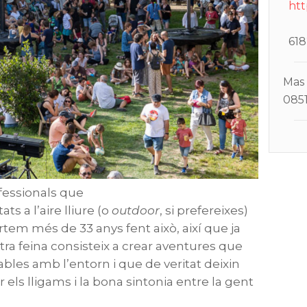
htt
618
Mas 
0851
fessionals que
ts a l’aire lliure (o
outdoor
, si prefereixes)
ortem més de 33 anys fent això, així que ja
stra feina consisteix a crear aventures que
bles amb l’entorn i que de veritat deixin
els lligams i la bona sintonia entre la gent