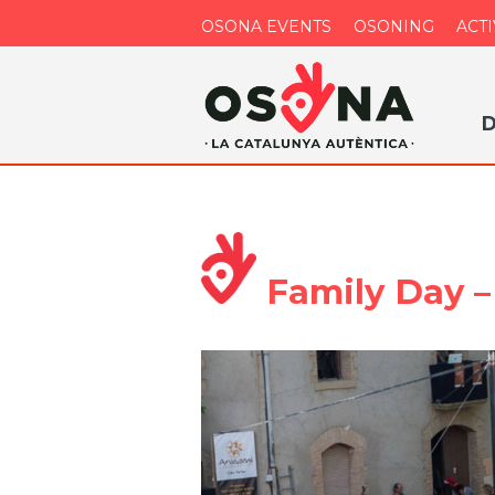
OSONA EVENTS
OSONING
ACTI
D
Family Day –