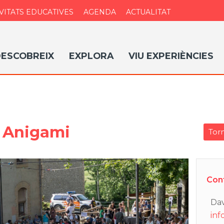
VITATS EDUCATIVES
AGENDA
ACTUALITAT
ESCOBREIX
EXPLORA
VIU EXPERIÈNCIES
 Anigami
Torn
Con
Dav
inf