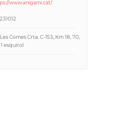
ps://www.anigami.cat/
231012
Les Comes Crta. C-153, Km 18, 70,
1 esquirol