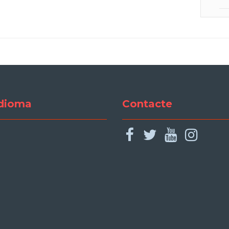
dioma
Contacte
facebook
twitter
youtu
ins