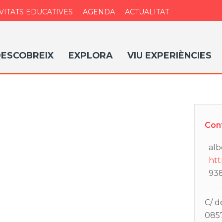
VITATS EDUCATIVES
AGENDA
ACTUALITAT
ESCOBREIX
EXPLORA
VIU EXPERIÈNCIES
Con
alb
htt
93
C/ d
085