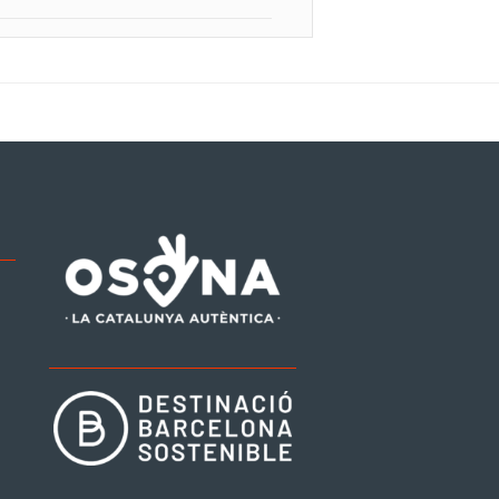
be
tagram