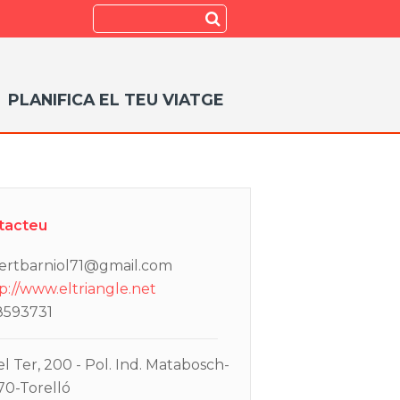
Search
Submit
PLANIFICA EL TEU VIATGE
tacteu
ertbarniol71@gmail.com
p://www.eltriangle.net
8593731
el Ter, 200 - Pol. Ind. Matabosch-
70-Torelló