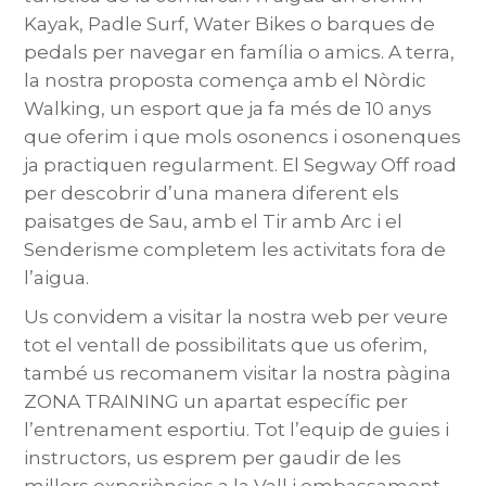
Kayak, Padle Surf, Water Bikes o barques de
pedals per navegar en família o amics. A terra,
la nostra proposta comença amb el Nòrdic
Walking, un esport que ja fa més de 10 anys
que oferim i que mols osonencs i osonenques
ja practiquen regularment. El Segway Off road
per descobrir d’una manera diferent els
paisatges de Sau, amb el Tir amb Arc i el
Senderisme completem les activitats fora de
l’aigua.
Us convidem a visitar la nostra web per veure
tot el ventall de possibilitats que us oferim,
també us recomanem visitar la nostra pàgina
ZONA TRAINING un apartat específic per
l’entrenament esportiu. Tot l’equip de guies i
instructors, us esprem per gaudir de les