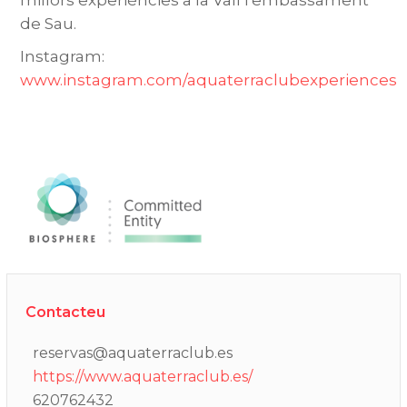
millors experiències a la Vall i embassament
de Sau.
Instagram:
www.instagram.com/aquaterraclubexperiences
Contacteu
reservas@aquaterraclub.es
https://www.aquaterraclub.es/
620762432