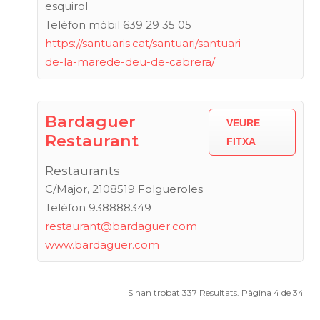
esquirol
Telèfon mòbil 639 29 35 05
https://santuaris.cat/santuari/santuari-
de-la-marede-deu-de-cabrera/
Bardaguer
VEURE
Restaurant
FITXA
Restaurants
C/Major, 2108519 Folgueroles
Telèfon 938888349
restaurant@bardaguer.com
www.bardaguer.com
S'han trobat 337 Resultats. Pàgina 4 de 34