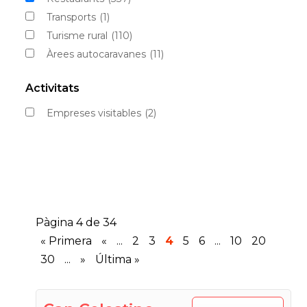
Transports
(1)
Turisme rural
(110)
Àrees autocaravanes
(11)
Activitats
Empreses visitables
(2)
Pàgina 4 de 34
« Primera
«
...
2
3
4
5
6
...
10
20
30
...
»
Última »