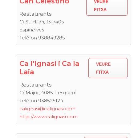
Can Celestino
VEURE
FITXA
Restaurants
C/ St. Hilari, 1317405
Espinelves
Telèfon 938849285
Ca l’Ignasi i Ca la
VEURE
Laia
FITXA
Restaurants
C/ Major, 408511 esquirol
Telèfon 938525124
calignasi@calignasi.com
http://www.calignasi.com