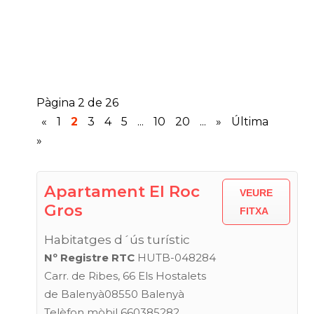
Pàgina 2 de 26
«
1
2
3
4
5
...
10
20
...
»
Última
»
Apartament El Roc
VEURE
Gros
FITXA
Habitatges d´ús turístic
Nº Registre RTC
HUTB-048284
Carr. de Ribes, 66 Els Hostalets
de Balenyà08550 Balenyà
Telèfon mòbil 660385282