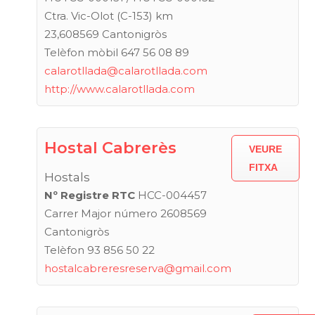
Ctra. Vic-Olot (C-153) km
23,608569 Cantonigròs
Telèfon mòbil 647 56 08 89
calarotllada@calarotllada.com
http://www.calarotllada.com
Hostal Cabrerès
VEURE
FITXA
Hostals
Nº Registre RTC
HCC-004457
Carrer Major número 2608569
Cantonigròs
Telèfon 93 856 50 22
hostalcabreresreserva@gmail.com