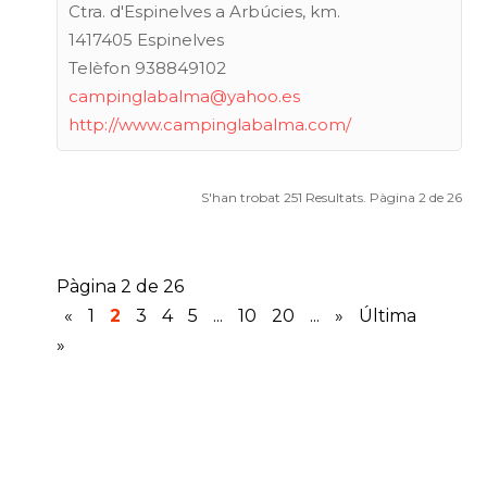
Ctra. d'Espinelves a Arbúcies, km.
1417405 Espinelves
Telèfon 938849102
campinglabalma@yahoo.es
http://www.campinglabalma.com/
S'han trobat 251 Resultats. Pàgina 2 de 26
Pàgina 2 de 26
«
1
2
3
4
5
...
10
20
...
»
Última
»