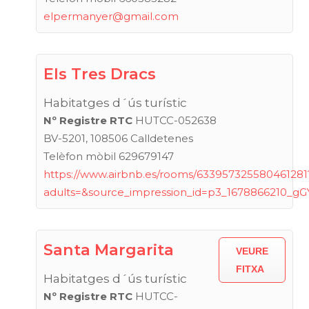
elpermanyer@gmail.com
Els Tres Dracs
Habitatges d´ús turístic
Nº Registre RTC
HUTCC-052638
BV-5201, 108506 Calldetenes
Telèfon mòbil 629679147
https://www.airbnb.es/rooms/633957325580461281
adults=&source_impression_id=p3_1678866210_g
Santa Margarita
VEURE
FITXA
Habitatges d´ús turístic
Nº Registre RTC
HUTCC-