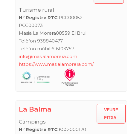
Turisme rural
Nº Registre RTC
PCC00052-
PCC00073
Masia La Morera08559 El Brull
Telèfon 938840477
Telèfon mòbil 616103757
info@masialamorera.com
https://www.masialamorera.com/
La Balma
VEURE
FITXA
Càmpings
Nº Registre RTC
KCC-000120