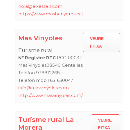
hola@eixestels.com
https://www.masbanyeres.cat
Mas Vinyoles
VEURE
FITXA
Turisme rural
Nº Registre RTC
PCC-000311
Mas Vinyoles08540 Centelles
Telèfon 938812268
Telèfon mòbil 651630047
info@masvinyoles.com
http://www.masvinyoles.com/
Turisme rural La
VEURE
Morera
FITXA