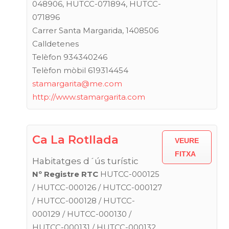
048906, HUTCC-071894, HUTCC-
071896
Carrer Santa Margarida, 1408506
Calldetenes
Telèfon 934340246
Telèfon mòbil 619314454
stamargarita@me.com
http://www.stamargarita.com
Ca La Rotllada
VEURE
FITXA
Habitatges d´ús turístic
Nº Registre RTC
HUTCC-000125
/ HUTCC-000126 / HUTCC-000127
/ HUTCC-000128 / HUTCC-
000129 / HUTCC-000130 /
HUTCC-000131 / HUTCC-000132