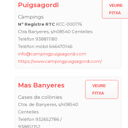
Puigsagordi
VEURE
FITXA
Càmpings
Nº Registre RTC
KCC-000176
Ctra Banyeres, s/n08540 Centelles
Telèfon 938811180
Telèfon mòbil 646470146
info@campingpuigsagordi.com
https://www.campingpuigsagordi.com/
Mas Banyeres
VEURE
FITXA
Cases de colònies
Ctra. de Banyeres, s/n08540
Centelles
Telèfon 932652786 /
938812152