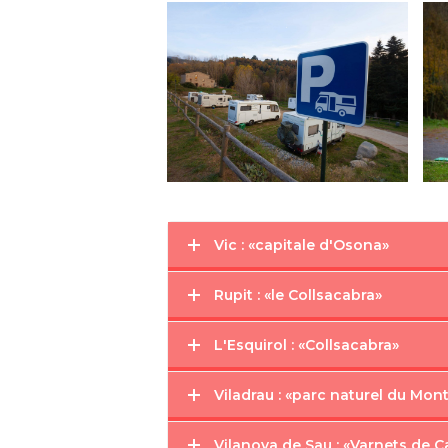
Vic : «capitale d'Osona»
Rupit : «le Collsacabra»
L'Esquirol : «Collsacabra»
Viladrau : «parc naturel du Mon
Vilanova de Sau : «Varnets de C