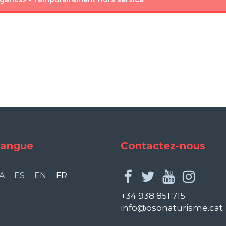
angue
Contactez-nous
facebook
twitter
youtu
ins
A
ES
EN
FR
+34 938 851 715
info@osonaturisme.cat