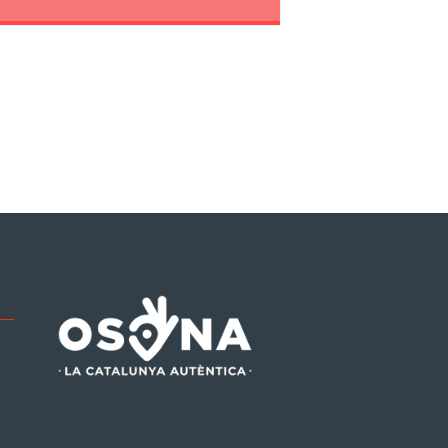
be
tagram