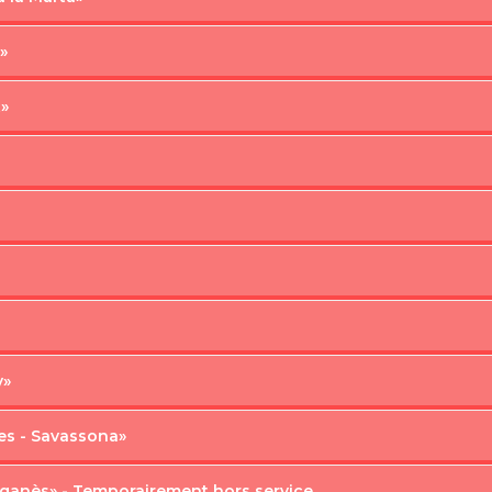
»
t»
y»
ries - Savassona»
reganès» - Temporairement hors service