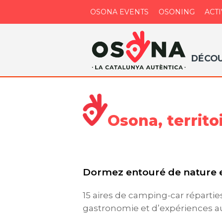
OSONA EVENTS
OSONING
ACTI
DÉCO
Osona, territ
Dormez entouré de nature 
15 aires de camping-car réparties
gastronomie et d’expériences a