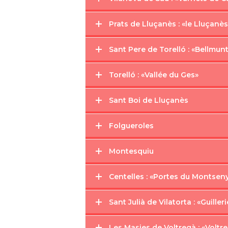
Prats de Lluçanès : «le Lluçanès
Sant Pere de Torelló : «Bellmun
Torelló : «Vallée du Ges»
Sant Boi de Lluçanès
Folgueroles
Montesquiu
Centelles : «Portes du Montsen
Sant Julià de Vilatorta : «Guille
Les Masies de Voltregà : «Volt