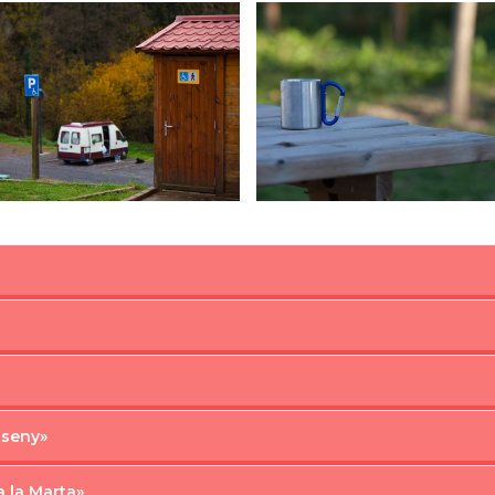
tseny»
a la Marta»