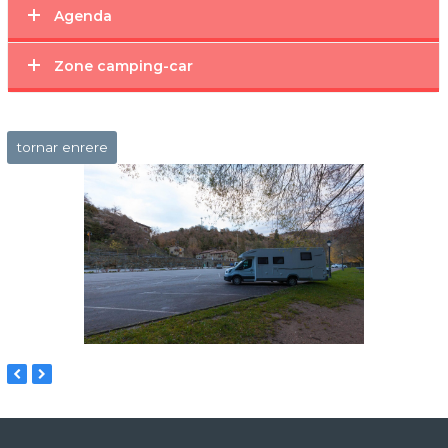
Agenda
Zone camping-car
tornar enrere
previous
next
slide
slide