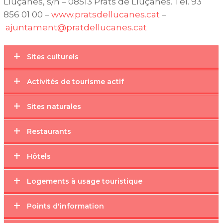
Lluçanès, s/n – 08513 Prats de Lluçanès. Tel. 93
856 01 00 –
www.pratsdellucanes.cat
–
ajuntament@pratdellucanes.cat
Sites culturels
Activités de tourisme actif
Sites naturales
Restaurants
Hôtels
Logements à usage touristique
Points d'information