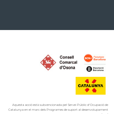
Aquesta acció està subvencionada pel Servei Públic d'Ocupació de
Catalunya en el marc dels Programes de suport al desenvolupament