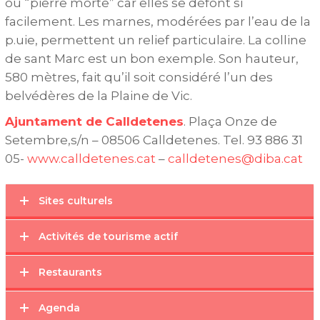
ou “pierre morte” car elles se défont si
facilement. Les marnes, modérées par l’eau de la
p.uie, permettent un relief particulaire. La colline
de sant Marc est un bon exemple. Son hauteur,
580 mètres, fait qu’il soit considéré l’un des
belvédères de la Plaine de Vic.
Ajuntament de Calldetenes
. Plaça Onze de
Setembre,s/n – 08506 Calldetenes. Tel. 93 886 31
05-
www.calldetenes.cat
–
calldetenes@diba.cat
Sites culturels
Activités de tourisme actif
Restaurants
Agenda