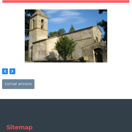
previous
next
slide
slide
tornar enrere
Sitemap