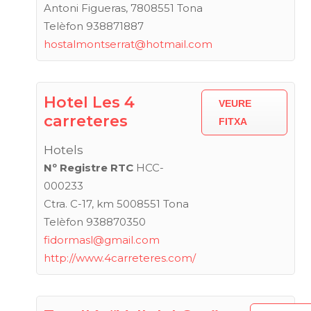
Antoni Figueras, 7808551 Tona
Telèfon 938871887
hostalmontserrat@hotmail.com
Hotel Les 4
VEURE
carreteres
FITXA
Hotels
Nº Registre RTC
HCC-
000233
Ctra. C-17, km 5008551 Tona
Telèfon 938870350
fidormasl@gmail.com
http://www.4carreteres.com/