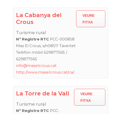
La Cabanya del
VEURE
Crous
FITXA
Turisme rural
Nº Registre RTC
PCC-000858
Mas El Crous, s/n08511 Tavertet
Telèfon mòbil 629877565 /
629877565
info@maselcrous.cat
http://www.maselcrous.cat/ca/
La Torre de la Vall
VEURE
FITXA
Turisme rural
Nº Registre RTC
PCC-