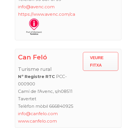
info@avenc.com
https://www.avenc.com/ca
Can Feló
VEURE
FITXA
Turisme rural
Nº Registre RTC
PCC-
000900
Camí de l'Avenc, s/n08511
Tavertet
Telèfon mòbil 666840925
info@canfelo.com
www.canfelo.com