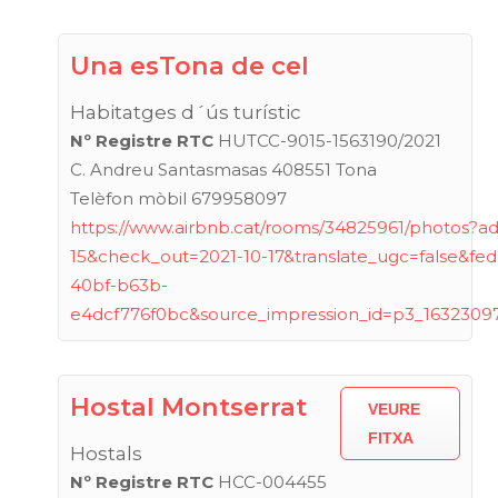
Una esTona de cel
Habitatges d´ús turístic
Nº Registre RTC
HUTCC-9015-1563190/2021
C. Andreu Santasmasas 408551 Tona
Telèfon mòbil 679958097
https://www.airbnb.cat/rooms/34825961/photos?a
15&check_out=2021-10-17&translate_ugc=false&fe
40bf-b63b-
e4dcf776f0bc&source_impression_id=p3_163230
Hostal Montserrat
VEURE
FITXA
Hostals
Nº Registre RTC
HCC-004455