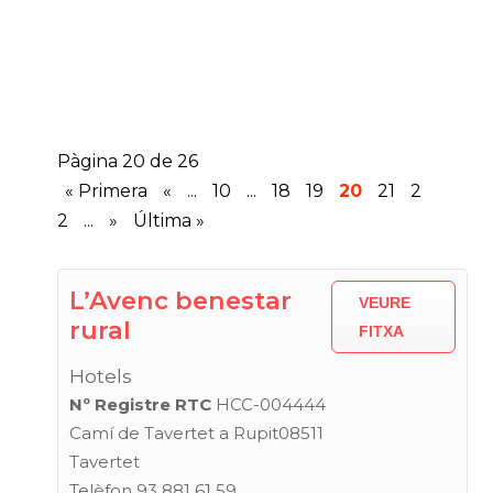
Pàgina 20 de 26
« Primera
«
...
10
...
18
19
20
21
2
2
...
»
Última »
L’Avenc benestar
VEURE
rural
FITXA
Hotels
Nº Registre RTC
HCC-004444
Camí de Tavertet a Rupit08511
Tavertet
Telèfon 93 881 61 59