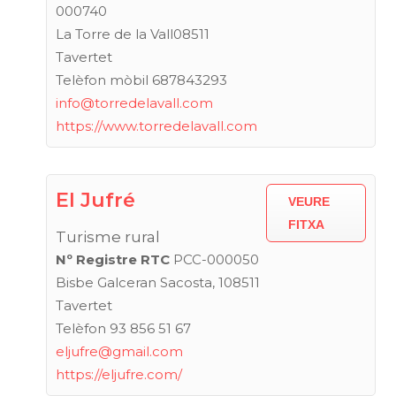
000740
La Torre de la Vall08511
Tavertet
Telèfon mòbil 687843293
info@torredelavall.com
https://www.torredelavall.com
El Jufré
VEURE
FITXA
Turisme rural
Nº Registre RTC
PCC-000050
Bisbe Galceran Sacosta, 108511
Tavertet
Telèfon 93 856 51 67
eljufre@gmail.com
https://eljufre.com/