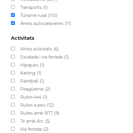
Transports
(1)
Turisme rural
(110)
Àrees autocaravanes
(11)
Activitats
Altres activitats
(6)
Escalada i via ferrada
(1)
Hípiques
(1)
Karting
(1)
Paintball
(1)
Piragüisme
(2)
Rutes 4x4
(1)
Rutes a peu
(12)
Rutes amb BTT
(9)
Tir amb Arc
(5)
Via ferrada
(2)