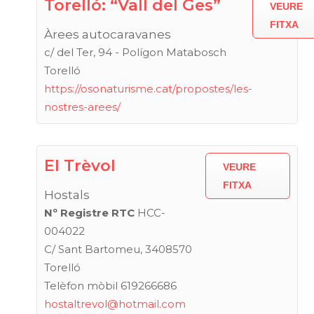
Torelló: “Vall del Ges”
VEURE
FITXA
Àrees autocaravanes
c/ del Ter, 94 - Polígon Matabosch
Torelló
https://osonaturisme.cat/propostes/les-
nostres-arees/
El Trèvol
VEURE
FITXA
Hostals
Nº Registre RTC
HCC-
004022
C/ Sant Bartomeu, 3408570
Torelló
Telèfon mòbil 619266686
hostaltrevol@hotmail.com