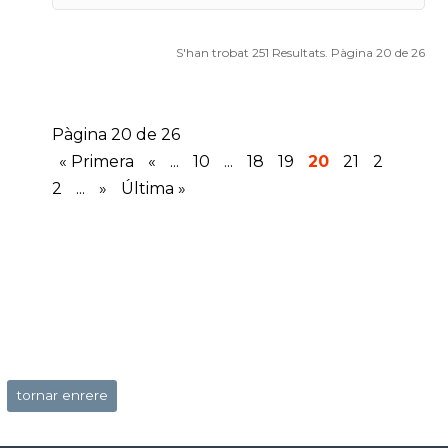
S'han trobat 251 Resultats. Pàgina 20 de 26
Pàgina 20 de 26
« Primera
«
...
10
...
18
19
20
21
2
2
...
»
Última »
tornar enrere