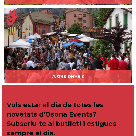
Altres serveis
Vols estar al dia de totes les
novetats d'Osona Events?
Subscriu-te al butlletí i estigues
sempre al dia.