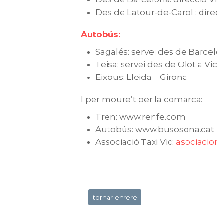
Des de Latour-de-Carol : dire
Autobús:
Sagalés: servei des de Barcelo
Teisa: servei des de Olot a Vic
Eixbus: Lleida – Girona
I per moure’t per la comarca:
Tren: www.renfe.com
Autobús: www.busosona.cat
Associació Taxi Vic:
asociacio
tornar enrere