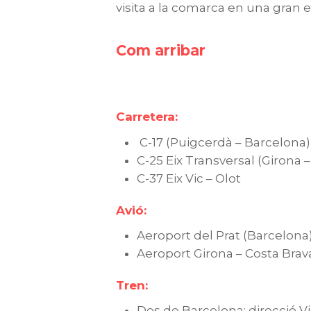
visita a la comarca en una gran e
Com arribar
Carretera:
C-17 (Puigcerdà – Barcelona)
C-25 Eix Transversal (Girona 
C-37 Eix Vic – Olot
Avió:
Aeroport del Prat (Barcelona
Aeroport Girona – Costa Brava
Tren:
Des de Barcelona: direcció Vi