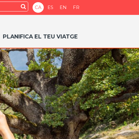
Submit
CA
ES
EN
FR
PLANIFICA EL TEU VIATGE