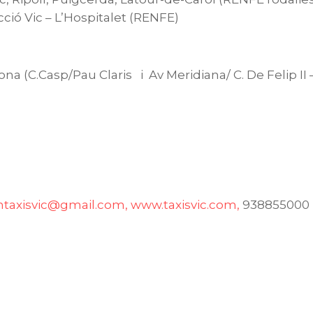
cció Vic – L’Hospitalet (RENFE)
na (C.Casp/Pau Claris i Av Meridiana/ C. De Felip II –
ntaxisvic@gmail.com,
www.taxisvic.com,
938855000