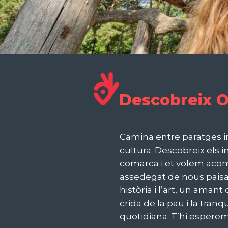
Descobreix 
Camina entre paratges i
cultura. Descobreix els i
comarca i et volem acomp
assedegat de nous paisat
història i l’art, un amant
crida de la pau i la tranq
quotidiana. T’hi esperem