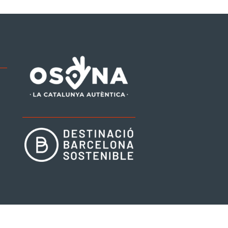
be
tagram