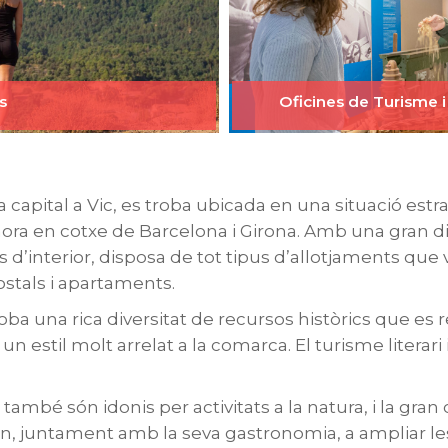
s
Oficines de Turisme i
capital a Vic, es troba ubicada en una situació estr
a hora en cotxe de Barcelona i Girona. Amb una gran di
ris d’interior, disposa de tot tipus d’allotjaments qu
ostals i apartaments.
oba una rica diversitat de recursos històrics que es
n estil molt arrelat a la comarca. El turisme literari
 també són idonis per activitats a la natura, i la gran o
n, juntament amb la seva gastronomia, a ampliar les