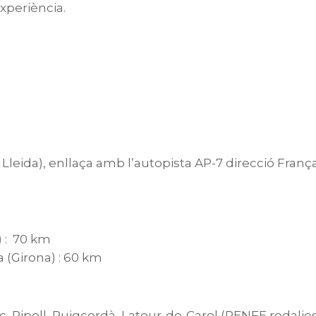
xperiència.
– Lleida), enllaça amb l’autopista AP-7 direcció Franç
) : 70 km
 (Girona) : 60 km
c, Ripoll, Puigcerdà, Latour-de-Carol (RENFE rodalies