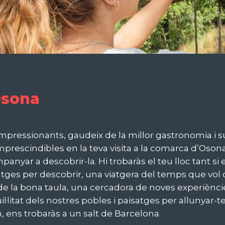
Osona
mpressionants, gaudeix de la millor gastronomia i 
mprescindibles en la teva visita a la comarca d’Osona
anyar a descobrir-la. Hi trobaràs el teu lloc tant si
ges per descobrir, una viatgera del temps que vol d
 de la bona taula, una cercadora de noves experiències 
uil·litat dels nostres pobles i paisatges per allunyar-t
, ens trobaràs a un salt de Barcelona.