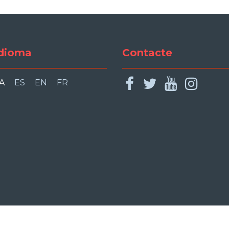
dioma
Contacte
facebook
twitter
youtu
ins
A
ES
EN
FR