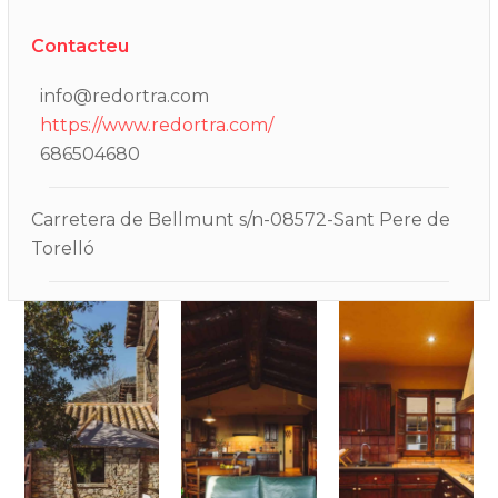
Contacteu
info@redortra.com
https://www.redortra.com/
686504680
Carretera de Bellmunt s/n-08572-Sant Pere de
Torelló